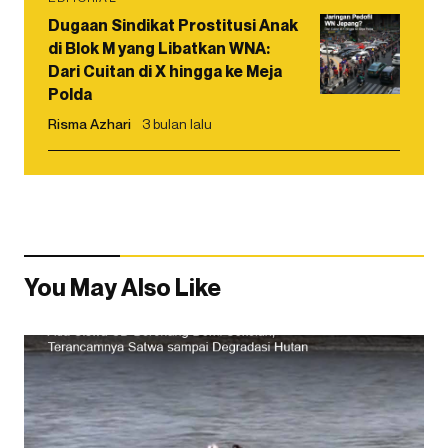
Dugaan Sindikat Prostitusi Anak
di Blok M yang Libatkan WNA:
Dari Cuitan di X hingga ke Meja
Polda
Risma Azhari
3 bulan lalu
You May Also Like