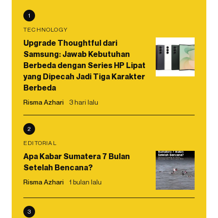
1
TECHNOLOGY
Upgrade Thoughtful dari
Samsung: Jawab Kebutuhan
Berbeda dengan Series HP Lipat
yang Dipecah Jadi Tiga Karakter
Berbeda
Risma Azhari
3 hari lalu
2
EDITORIAL
Apa Kabar Sumatera 7 Bulan
Setelah Bencana?
Risma Azhari
1 bulan lalu
3