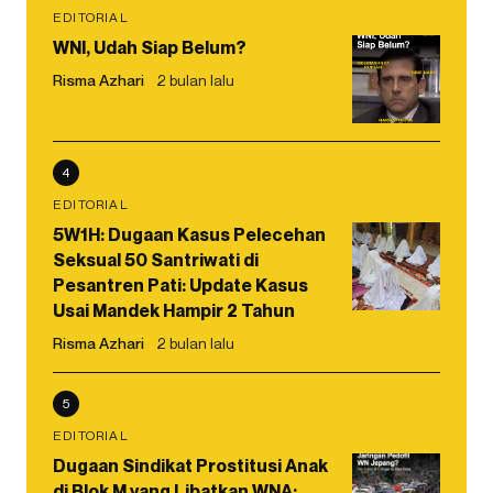
EDITORIAL
WNI, Udah Siap Belum?
Risma Azhari
2 bulan lalu
4
EDITORIAL
5W1H: Dugaan Kasus Pelecehan
Seksual 50 Santriwati di
Pesantren Pati: Update Kasus
Usai Mandek Hampir 2 Tahun
Risma Azhari
2 bulan lalu
5
EDITORIAL
Dugaan Sindikat Prostitusi Anak
di Blok M yang Libatkan WNA: