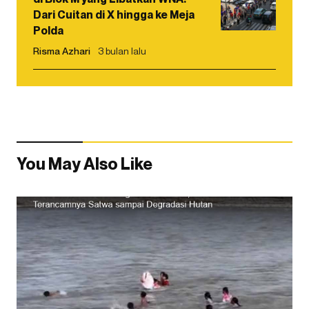
Dari Cuitan di X hingga ke Meja
Polda
Risma Azhari
3 bulan lalu
You May Also Like