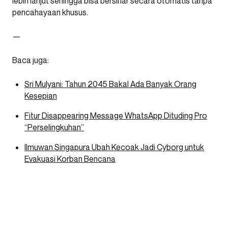
lebih lanjut sehingga bisa bersinar secara otomatis tanpa
pencahayaan khusus.
—
Baca juga:
Sri Mulyani: Tahun 2045 Bakal Ada Banyak Orang
Kesepian
Fitur Disappearing Message WhatsApp Dituding Pro
“Perselingkuhan”
Ilmuwan Singapura Ubah Kecoak Jadi Cyborg untuk
Evakuasi Korban Bencana