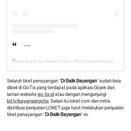
A post shared by Baskara Putra / Hindia (@wordfangs)
Seluruh tiket penayangan “
Di Balik
Bayangan
” sudah bisa
dibeli di GoTix yang terdapat pada aplikasi Gojek dan
laman website
go-tix.id
atau dengan mengunjungi
bit.ly/bayangangotix
. Selain itu loket.com dan mitra
distribusi penjualan LOKET juga turut melakukan penjualan
tiket penayangan “
Di Balik Bayangan
” ini.