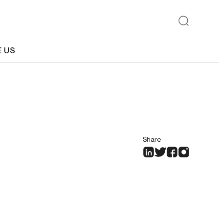
E US
Share