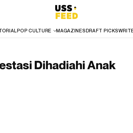
TORIAL
POP CULTURE
MAGAZINES
DRAFT PICKS
WRIT
restasi Dihadiahi Anak