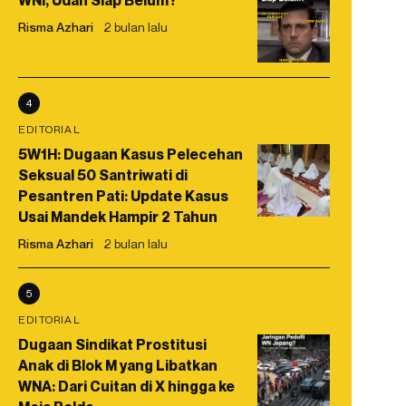
WNI, Udah Siap Belum?
Risma Azhari
2 bulan lalu
4
EDITORIAL
5W1H: Dugaan Kasus Pelecehan
Seksual 50 Santriwati di
Pesantren Pati: Update Kasus
Usai Mandek Hampir 2 Tahun
Risma Azhari
2 bulan lalu
5
EDITORIAL
Dugaan Sindikat Prostitusi
Anak di Blok M yang Libatkan
WNA: Dari Cuitan di X hingga ke