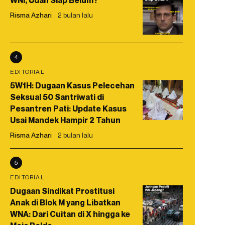
WNI, Udah Siap Belum?
Risma Azhari
2 bulan lalu
4
EDITORIAL
5W1H: Dugaan Kasus Pelecehan
Seksual 50 Santriwati di
Pesantren Pati: Update Kasus
Usai Mandek Hampir 2 Tahun
Risma Azhari
2 bulan lalu
5
EDITORIAL
Dugaan Sindikat Prostitusi
Anak di Blok M yang Libatkan
WNA: Dari Cuitan di X hingga ke