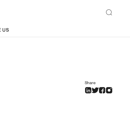
E US
Share