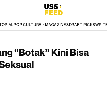
TORIAL
POP CULTURE
MAGAZINES
DRAFT PICKS
WRIT
ang “Botak” Kini Bisa
Seksual