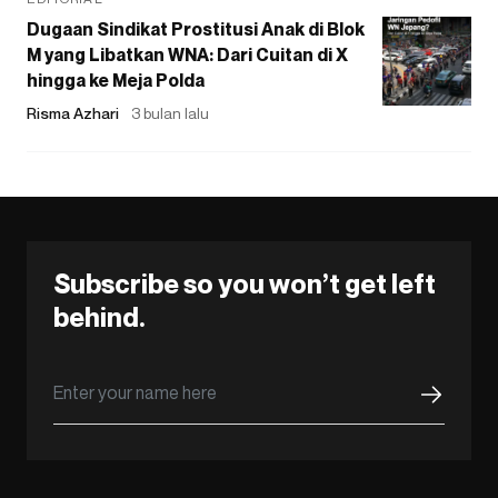
Dugaan Sindikat Prostitusi Anak di Blok
M yang Libatkan WNA: Dari Cuitan di X
hingga ke Meja Polda
Risma Azhari
3 bulan lalu
Subscribe so you won’t get left
behind.