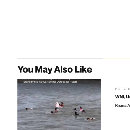
You May Also Like
EDITOR
WNI, U
Risma A