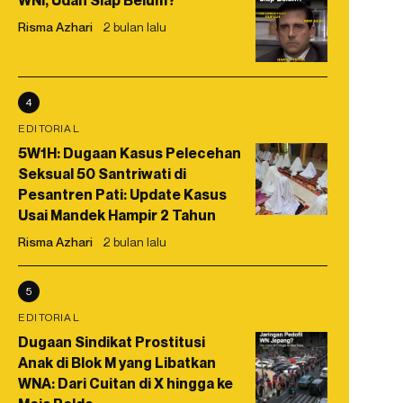
WNI, Udah Siap Belum?
Risma Azhari
2 bulan lalu
4
EDITORIAL
5W1H: Dugaan Kasus Pelecehan
Seksual 50 Santriwati di
Pesantren Pati: Update Kasus
Usai Mandek Hampir 2 Tahun
Risma Azhari
2 bulan lalu
5
EDITORIAL
Dugaan Sindikat Prostitusi
Anak di Blok M yang Libatkan
WNA: Dari Cuitan di X hingga ke