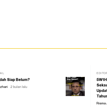
IAL
EDITO
dah Siap Belum?
5W1H
Seksu
zhari
2 bulan lalu
Updat
Tahu
Risma 