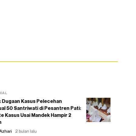
RIAL
: Dugaan Kasus Pelecehan
al 50 Santriwati di Pesantren Pati:
e Kasus Usai Mandek Hampir 2
n
Azhari
2 bulan lalu