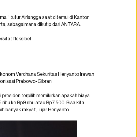
a,” tutur Airlangga saat ditemui di Kantor
rta, sebagaimana dikutip dari ANTARA.
sifat fleksibel
ekonom Verdhana Sekuritas Heriyanto Irawan
onisasi Prabowo-Gibran.
i presiden terpilih memikirkan apakah biaya
5 ribu ke Rp9 ribu atau Rp7.500. Bisa kita
 banyak rakyat,” ujar Heriyanto.