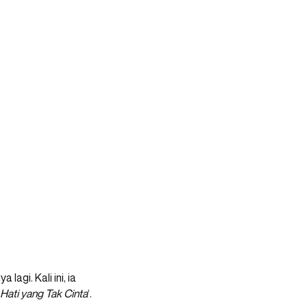
agi. Kali ini, ia
Hati yang Tak Cinta
‘.