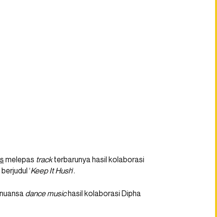
us
melepas
track
terbarunya hasil kolaborasi
erjudul ‘
Keep It Hush
‘.
ernuansa
dance music
hasil kolaborasi Dipha