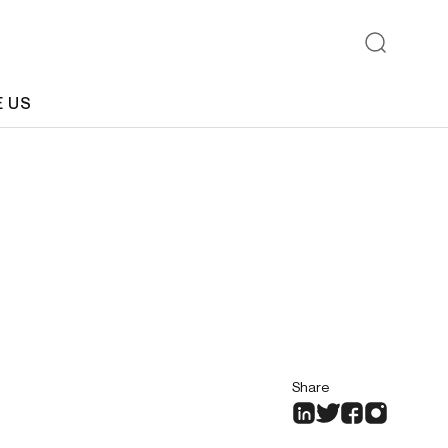
E US
Share