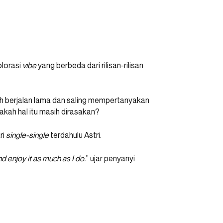
plorasi
vibe
yang berbeda dari rilisan-rilisan
ah berjalan lama dan saling mempertanyakan
akah hal itu masih dirasakan?
ri
single-single
terdahulu Astri.
d enjoy it as much as I do.
” ujar penyanyi