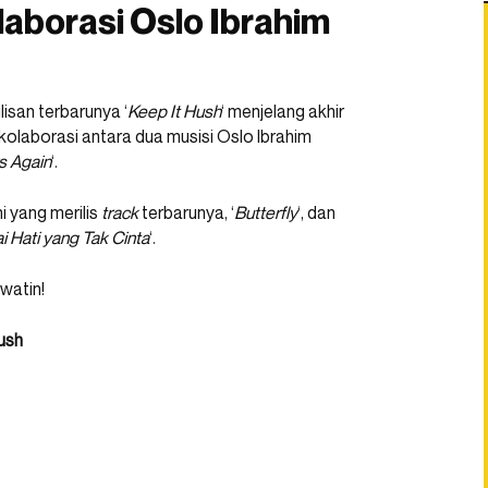
laborasi Oslo Ibrahim
isan terbarunya ‘
Keep It Hush
‘ menjelang akhir
a kolaborasi antara dua musisi Oslo Ibrahim
s Again
‘.
i yang merilis
track
terbarunya, ‘
Butterfly
‘, dan
i Hati yang Tak Cinta
‘.
ewatin!
Hush