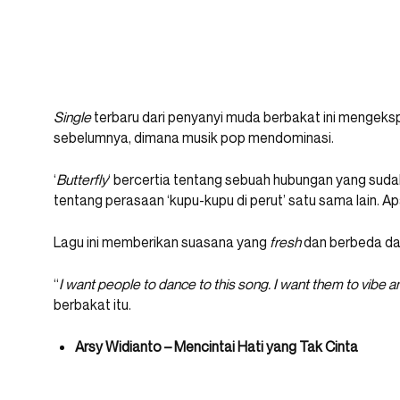
Single
terbaru dari penyanyi muda berbakat ini mengeks
sebelumnya, dimana musik pop mendominasi.
‘
Butterfly
‘ bercertia tentang sebuah hubungan yang sud
tentang perasaan ‘kupu-kupu di perut’ satu sama lain. Ap
Lagu ini memberikan suasana yang
fresh
dan berbeda da
“
I want people to dance to this song. I want them to vibe an
berbakat itu.
Arsy Widianto – Mencintai Hati yang Tak Cinta