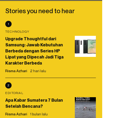
Stories you need to hear
1
TECHNOLOGY
Upgrade Thoughtful dari
Samsung: Jawab Kebutuhan
Berbeda dengan Series HP
Lipat yang Dipecah Jadi Tiga
Karakter Berbeda
Risma Azhari
2 hari lalu
2
EDITORIAL
Apa Kabar Sumatera 7 Bulan
Setelah Bencana?
Risma Azhari
1 bulan lalu