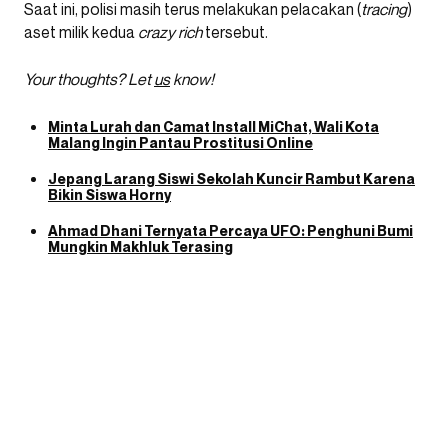
Saat ini, polisi masih terus melakukan pelacakan (
tracing
)
aset milik kedua
crazy rich
tersebut.
Your thoughts? Let
us
know!
Minta Lurah dan Camat Install MiChat, Wali Kota
Malang Ingin Pantau Prostitusi Online
Jepang Larang Siswi Sekolah Kuncir Rambut Karena
Bikin Siswa Horny
Ahmad Dhani Ternyata Percaya UFO: Penghuni Bumi
Mungkin Makhluk Terasing