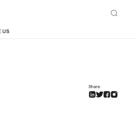
E US
Share