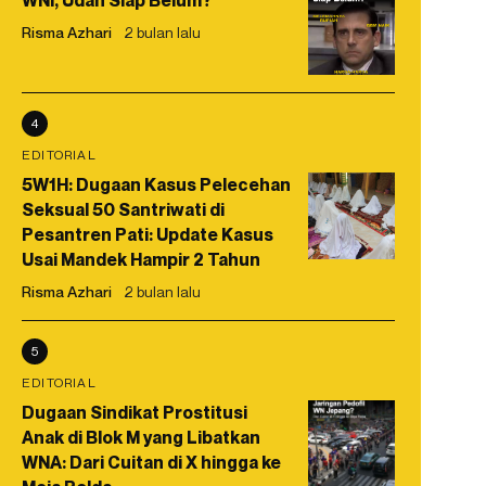
WNI, Udah Siap Belum?
Risma Azhari
2 bulan lalu
4
EDITORIAL
5W1H: Dugaan Kasus Pelecehan
Seksual 50 Santriwati di
Pesantren Pati: Update Kasus
Usai Mandek Hampir 2 Tahun
Risma Azhari
2 bulan lalu
5
EDITORIAL
Dugaan Sindikat Prostitusi
Anak di Blok M yang Libatkan
WNA: Dari Cuitan di X hingga ke