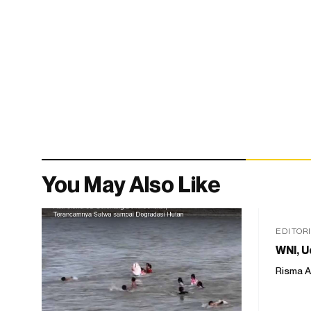
You May Also Like
EDITOR
WNI, U
Risma A