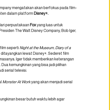
Company mengatakan akan berfokus pada film-
nten dalam platform
Disney+.
 dari perpustakaan
Fox
yang luas untuk
residen The Walt Disney Company, Bob Iger,
ilm seperti
Night at the Museum
,
Diary of a
 ditayangkan lewat Disney+. Sederet film
 masanya. Iger tidak memberikan keterangan
. Dua kemungkinan yang bisa jadi pilihan
 serial televisi.
al
Monster At Work
yang akan menjadi serial
mungkinan besar butuh waktu lebih agar