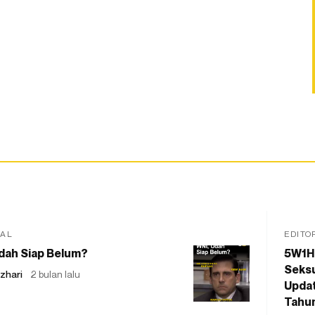
IAL
EDITO
dah Siap Belum?
5W1H
Seksu
zhari
2 bulan lalu
Updat
Tahu