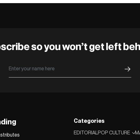
scribe so you won’t get left beh
nding
Categories
EDITORIAL
POP CULTURE
M
stributes