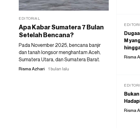
EDITORIAL
EDITOR
Apa Kabar Sumatera 7 Bulan
Dugaan
Setelah Bencana?
M yang
Pada November 2025, bencana banjir
hingga
dan tanah longsor menghantam Aceh,
Risma A
Sumatera Utara, dan Sumatera Barat.
Risma Azhari
1 bulan lalu
EDITOR
Bukan 
Hadapi
Risma A