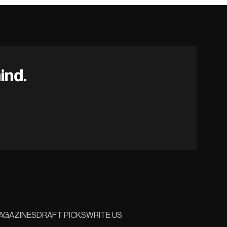
ind.
AGAZINES
DRAFT PICKS
WRITE US