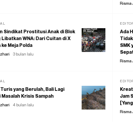
Risma 
IAL
EDITO
 Sindikat Prostitusi Anak di Blok
Ada H
 Libatkan WNA: Dari Cuitan di X
Tidak
 ke Meja Polda
SMK y
Sepat
zhari
3 bulan lalu
Risma 
IAL
EDITO
Turis yang Berulah, Bali Lagi
Kreat
 Masalah Krisis Sampah
Jam S
[Yang
zhari
4 bulan lalu
Risma 