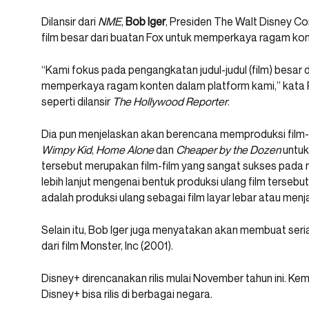
Dilansir dari
NME
,
Bob Iger
, Presiden The Walt Disney 
film besar dari buatan Fox untuk memperkaya ragam ko
“Kami fokus pada pengangkatan judul-judul (film) besar
memperkaya ragam konten dalam platform kami,” kata P
seperti dilansir
The Hollywood Reporter
.
Dia pun menjelaskan akan berencana memproduksi film-f
Wimpy Kid
,
Home Alone
dan
Cheaper by the Dozen
untuk
tersebut merupakan film-film yang sangat sukses pada
lebih lanjut mengenai bentuk produksi ulang film tersebut
adalah produksi ulang sebagai film layar lebar atau menjadi
Selain itu, Bob Iger juga menyatakan akan membuat seri
dari film Monster, Inc (2001).
Disney+ direncanakan rilis mulai November tahun ini. Ke
Disney+ bisa rilis di berbagai negara.