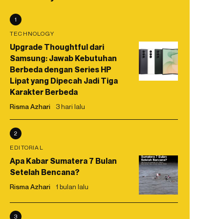
1
TECHNOLOGY
Upgrade Thoughtful dari
Samsung: Jawab Kebutuhan
Berbeda dengan Series HP
Lipat yang Dipecah Jadi Tiga
Karakter Berbeda
Risma Azhari
3 hari lalu
2
EDITORIAL
Apa Kabar Sumatera 7 Bulan
Setelah Bencana?
Risma Azhari
1 bulan lalu
3