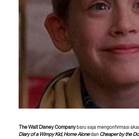
The Walt Disney Company
baru saja mengonfirmasi ak
Diary of a Wimpy Kid, Home Alone
dan
Cheaper by the D