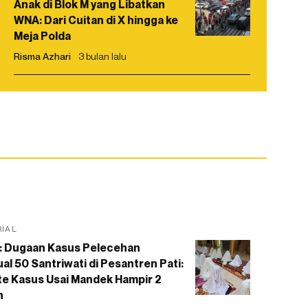
Anak di Blok M yang Libatkan
WNA: Dari Cuitan di X hingga ke
Meja Polda
Risma Azhari
3 bulan lalu
RIAL
: Dugaan Kasus Pelecehan
al 50 Santriwati di Pesantren Pati:
e Kasus Usai Mandek Hampir 2
n