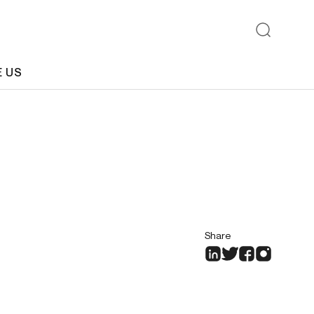
E US
Share