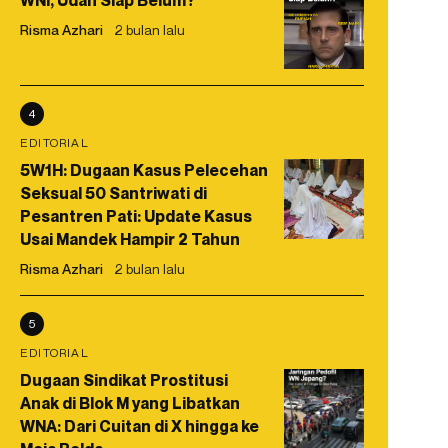
WNI, Udah Siap Belum?
Risma Azhari
2 bulan lalu
4
EDITORIAL
5W1H: Dugaan Kasus Pelecehan
Seksual 50 Santriwati di
Pesantren Pati: Update Kasus
Usai Mandek Hampir 2 Tahun
Risma Azhari
2 bulan lalu
5
EDITORIAL
Dugaan Sindikat Prostitusi
Anak di Blok M yang Libatkan
WNA: Dari Cuitan di X hingga ke