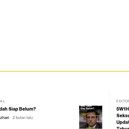
IAL
EDITO
dah Siap Belum?
5W1H
Seksu
zhari
2 bulan lalu
Updat
Tahu