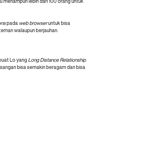
 menampun lebih dari 100 orang untuk
ons
pada
web browser
untuk bisa
eman walaupun berjauhan.
 buat Lo yang
Long Distance Relationship
 pasangan bisa semakin beragam dan bisa