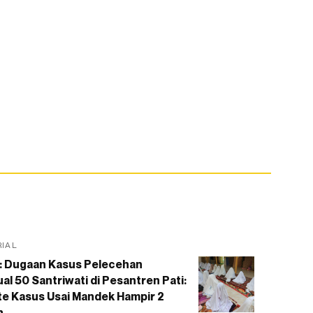
RIAL
: Dugaan Kasus Pelecehan
al 50 Santriwati di Pesantren Pati:
e Kasus Usai Mandek Hampir 2
n