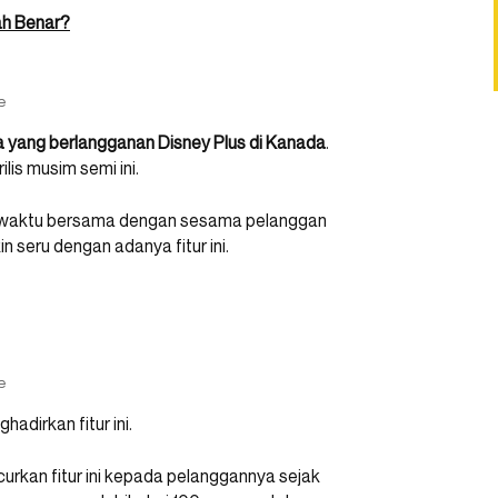
ah Benar?
e
a yang berlangganan Disney Plus di Kanada
.
ilis musim semi ini.
n waktu bersama dengan sesama pelanggan
 seru dengan adanya fitur ini.
e
adirkan fitur ini.
urkan fitur ini kepada pelanggannya sejak