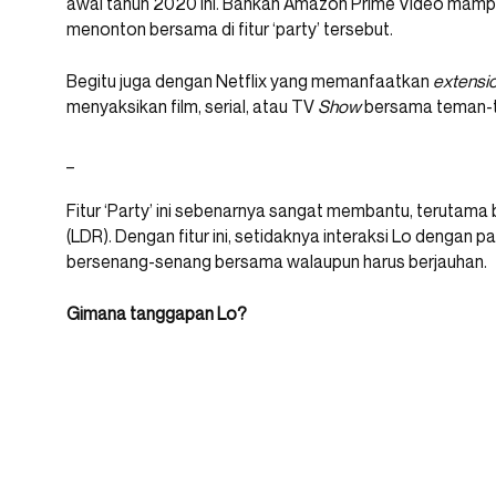
awal tahun 2020 ini. Bahkan Amazon Prime Video mampu
menonton bersama di fitur ‘party’ tersebut.
Begitu juga dengan Netflix yang memanfaatkan
extensi
menyaksikan film, serial, atau TV
Show
bersama teman-t
_
Fitur ‘Party’ ini sebenarnya sangat membantu, terutama
(LDR). Dengan fitur ini, setidaknya interaksi Lo dengan
bersenang-senang bersama walaupun harus berjauhan.
Gimana tanggapan Lo?