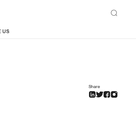
E US
Share