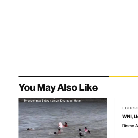
You May Also Like
EDITOR
WNI, U
Risma A