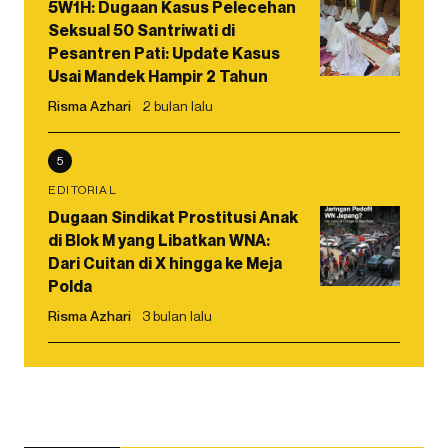
5W1H: Dugaan Kasus Pelecehan
Seksual 50 Santriwati di
Pesantren Pati: Update Kasus
Usai Mandek Hampir 2 Tahun
Risma Azhari
2 bulan lalu
5
EDITORIAL
Dugaan Sindikat Prostitusi Anak
di Blok M yang Libatkan WNA:
Dari Cuitan di X hingga ke Meja
Polda
Risma Azhari
3 bulan lalu