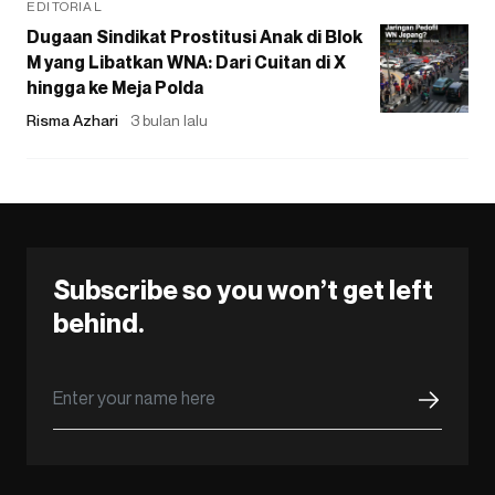
EDITORIAL
Dugaan Sindikat Prostitusi Anak di Blok
M yang Libatkan WNA: Dari Cuitan di X
hingga ke Meja Polda
Risma Azhari
3 bulan lalu
Subscribe so you won’t get left
behind.