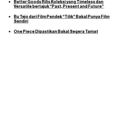
Better Goods Rilis Koleksi yang Timeless dan
Versatile bertajuk “Past, Present and Future”
Bu Tejo dari Film Pendek “Tilik” Bakal Punya Film
Sendiri
One Piece Dipastikan Bakal Segera Tamat