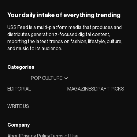
Your daily intake of everything trending
USS Feed is a multi-platform media that produces and
distributes generation z-focused digital content,
reporting the latest trends on fashion, lifestyle, culture,
and music to its audience.
Categories
POP CULTURE
EDITORIAL
MAGAZINES
DRAFT PICKS
WRITE US
Company
About
Privacy Policy
Terms of Use