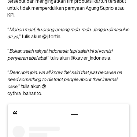
tersebut dan mengingatkan tim produksi kartun tersebut
untuk tidak memperdulikan pernyaan Agung Suprio atau
KPI.
“
Mohon maaf, itu orang emang rada-rada. Jangan dimasukin
ati ya
,” tulis akun @jifortin.
“
Bukan salah rakyat indonesia tapi salah ini si komisi
penyiaran abal abal
,” tulis akun @xavier_Indonesia.
“
Dear upin ipin, we all know ‘he’ said that just because he
need something to distract people about their internal
case
,” tulis akun @
cythra_baharito.