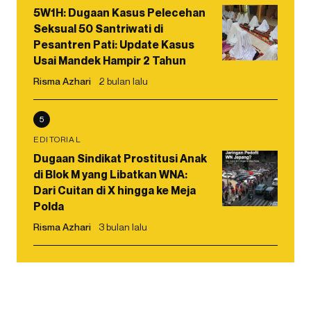
5W1H: Dugaan Kasus Pelecehan
Seksual 50 Santriwati di
Pesantren Pati: Update Kasus
Usai Mandek Hampir 2 Tahun
Risma Azhari
2 bulan lalu
5
EDITORIAL
Dugaan Sindikat Prostitusi Anak
di Blok M yang Libatkan WNA:
Dari Cuitan di X hingga ke Meja
Polda
Risma Azhari
3 bulan lalu