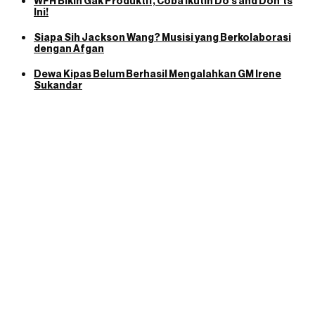
WFH Bikin Gak Produktif, Coba Ikutin Do’s and Don’ts
Ini!
Siapa Sih Jackson Wang? Musisi yang Berkolaborasi
dengan Afgan
Dewa Kipas Belum Berhasil Mengalahkan GM Irene
Sukandar