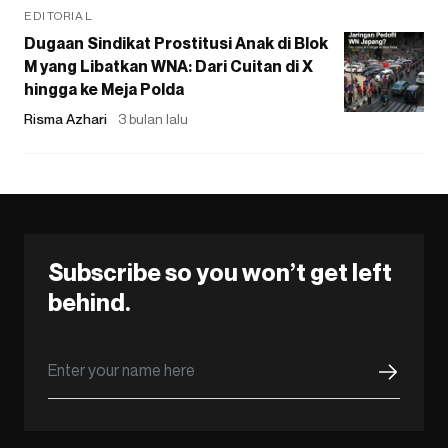
EDITORIAL
Dugaan Sindikat Prostitusi Anak di Blok
M yang Libatkan WNA: Dari Cuitan di X
hingga ke Meja Polda
Risma Azhari
3 bulan lalu
Subscribe so you won’t get left
behind.