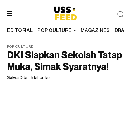
EDITORIAL
POP CULTURE
MAGAZINES
DRAFT
POP CULTURE
DKI Siapkan Sekolah Tatap
Muka, Simak Syaratnya!
Salwa Dita
5 tahun lalu