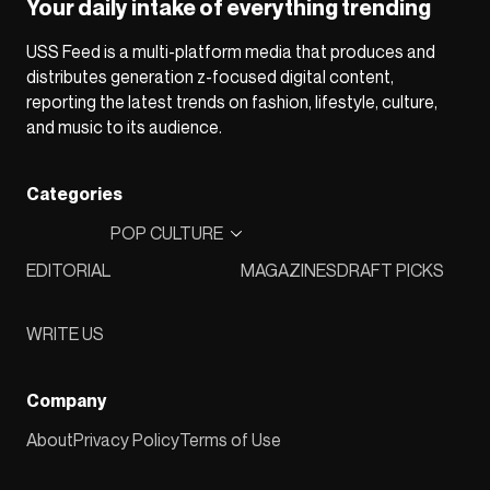
Your daily intake of everything trending
USS Feed is a multi-platform media that produces and
distributes generation z-focused digital content,
reporting the latest trends on fashion, lifestyle, culture,
and music to its audience.
Categories
POP CULTURE
EDITORIAL
MAGAZINES
DRAFT PICKS
WRITE US
Company
About
Privacy Policy
Terms of Use