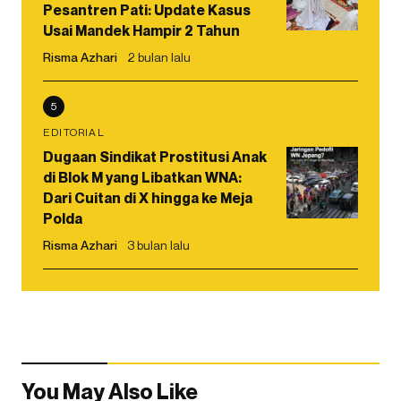
Pesantren Pati: Update Kasus
Usai Mandek Hampir 2 Tahun
Risma Azhari
2 bulan lalu
5
EDITORIAL
Dugaan Sindikat Prostitusi Anak
di Blok M yang Libatkan WNA:
Dari Cuitan di X hingga ke Meja
Polda
Risma Azhari
3 bulan lalu
You May Also Like