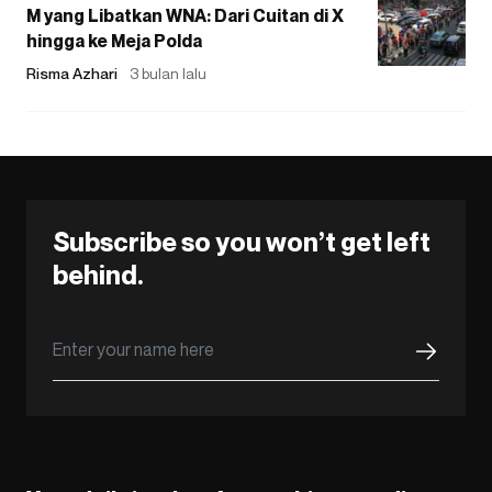
M yang Libatkan WNA: Dari Cuitan di X
hingga ke Meja Polda
Risma Azhari
3 bulan lalu
Subscribe so you won’t get left
behind.