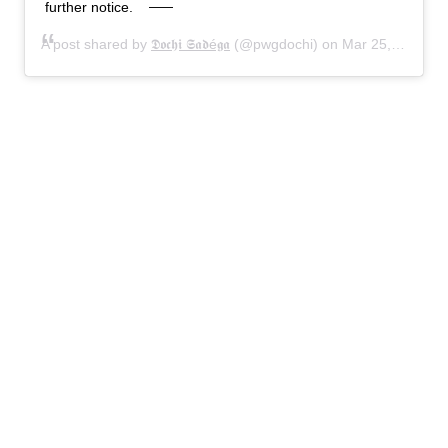
further notice.
A post shared by
𝕯𝖔𝖈𝖍𝖎 𝕾𝖆𝖉é𝖌𝖆
(@pwgdochi) on
Mar 25, 2019 at 9:34pm PDT