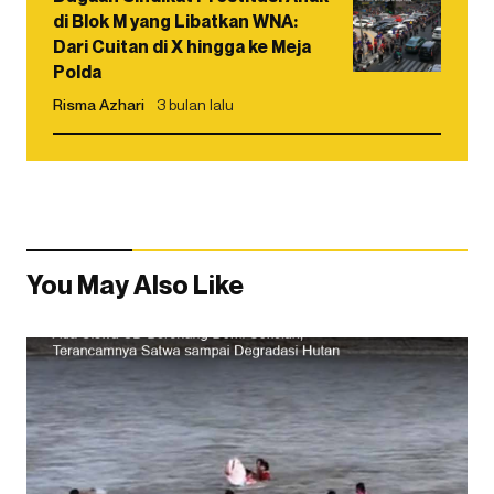
di Blok M yang Libatkan WNA:
Dari Cuitan di X hingga ke Meja
Polda
Risma Azhari
3 bulan lalu
You May Also Like