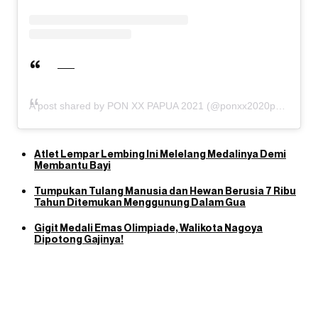
A post shared by PON XX PAPUA 2021 (@ponxx2020papua)
Atlet Lempar Lembing Ini Melelang Medalinya Demi
Membantu Bayi
Tumpukan Tulang Manusia dan Hewan Berusia 7 Ribu
Tahun Ditemukan Menggunung Dalam Gua
Gigit Medali Emas Olimpiade, Walikota Nagoya
Dipotong Gajinya!