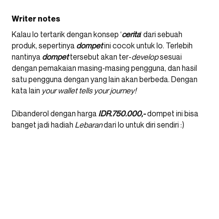
Writer notes
Kalau lo tertarik dengan konsep ‘
cerita
‘ dari sebuah
produk, sepertinya
dompet
ini cocok untuk lo. Terlebih
nantinya
dompet
tersebut akan ter-
develop
sesuai
dengan pemakaian masing-masing pengguna, dan hasil
satu pengguna dengan yang lain akan berbeda. Dengan
kata lain
your wallet tells your journey!
Dibanderol dengan harga
IDR.750.000,-
dompet ini bisa
banget jadi hadiah
Lebaran
dari lo untuk diri sendiri :)