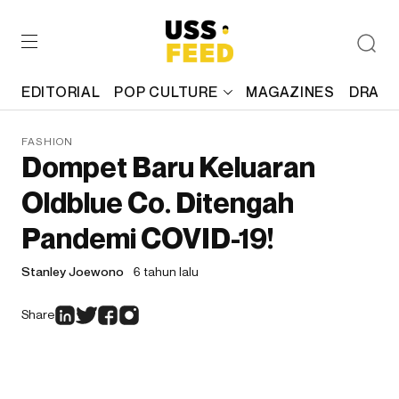
EDITORIAL
POP CULTURE
MAGAZINES
DRAFT
FASHION
Dompet Baru Keluaran
Oldblue Co. Ditengah
Pandemi COVID-19!
Stanley Joewono
6 tahun lalu
Share