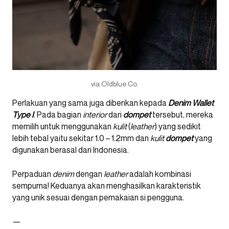
via Oldblue Co.
Perlakuan yang sama juga diberikan kepada
Denim Wallet
Type I
. Pada bagian
interior
dari
dompet
tersebut, mereka
memilih untuk menggunakan
kulit
(
leather
) yang sedikit
lebih tebal yaitu sekitar 1.0 – 1.2mm dan
kulit
dompet
yang
digunakan berasal dari Indonesia.
Perpaduan
denim
dengan
leather
adalah kombinasi
sempurna! Keduanya akan menghasilkan karakteristik
yang unik sesuai dengan pemakaian si pengguna.
—