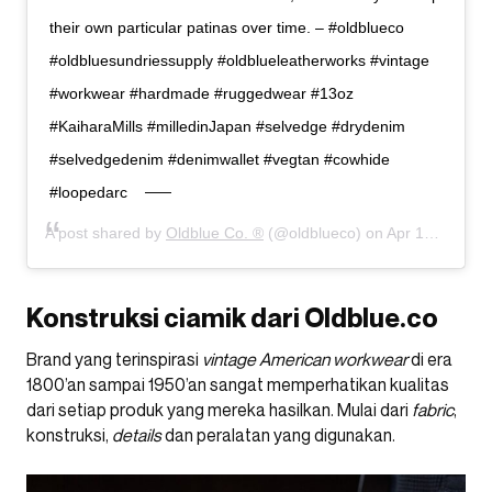
their own particular patinas over time. – #oldblueco
#oldbluesundriessupply #oldblueleatherworks #vintage
#workwear #hardmade #ruggedwear #13oz
#KaiharaMills #milledinJapan #selvedge #drydenim
#selvedgedenim #denimwallet #vegtan #cowhide
#loopedarc
A post shared by
Oldblue Co. ®
(@oldblueco) on
Apr 16, 2020 at 9:25am PDT
Konstruksi ciamik dari Oldblue.co
Brand yang terinspirasi
vintage American workwear
di era
1800’an sampai 1950’an sangat memperhatikan kualitas
dari setiap produk yang mereka hasilkan. Mulai dari
fabric
,
konstruksi,
details
dan peralatan yang digunakan.