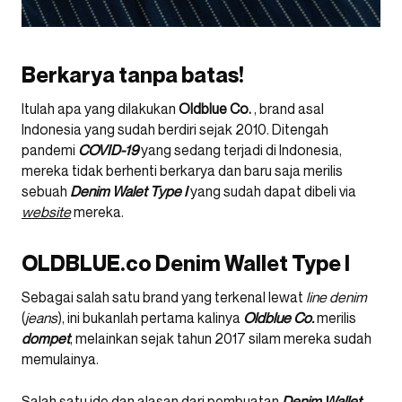
Berkarya tanpa batas!
Itulah apa yang dilakukan
Oldblue Co.
, brand asal
Indonesia yang sudah berdiri sejak 2010. Ditengah
pandemi
COVID-19
yang sedang terjadi di Indonesia,
mereka tidak berhenti berkarya dan baru saja merilis
sebuah
Denim Walet Type I
yang sudah dapat dibeli via
website
mereka.
OLDBLUE.co Denim Wallet Type I
Sebagai salah satu brand yang terkenal lewat
line denim
(
jeans
), ini bukanlah pertama kalinya
Oldblue Co.
merilis
dompet
, melainkan sejak tahun 2017 silam mereka sudah
memulainya.
Salah satu ide dan alasan dari pembuatan
Denim Wallet