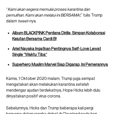
“
Kami akan segera memulai proses karantina dan
pemulihan. Kami akan melalui ini BERSAMA!,
” tulis Trump
dalam
tweet
-nya.
Album BLACKPINK Perdana Dirilis, Simpan Kolaborasi
Kejutan Bersama Cardi B!
Ariel Nayaka Ingatkan Pentingnya Self-Love Lewat
Single “Waktu Tiba”
Superhero Muslim Marvel Siap Digarap, Ini Pemerannya
Kamis, 1 Oktober 2020 malam, Trump juga sempat
mengatakan akan melakukan karantina setelah
mendengar ajudan terdekatnya, Hope Hicks lebih dulu
dinyatakan positif virus corona.
Sebelumnya, Hicks dan Trump beberapa kali pergi
bersama dalam rangka debat di Cleveland pada hari