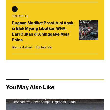
5
EDITORIAL
Dugaan Sindikat Prostitusi Anak
di Blok M yang Libatkan WNA:
Dari Cuitan di X hingga ke Meja
Polda
Risma Azhari
3 bulan lalu
You May Also Like