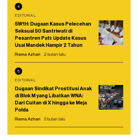
4
EDITORIAL
5W1H: Dugaan Kasus Pelecehan
Seksual 50 Santriwati di
Pesantren Pati: Update Kasus
Usai Mandek Hampir 2 Tahun
Risma Azhari
2 bulan lalu
5
EDITORIAL
Dugaan Sindikat Prostitusi Anak
di Blok M yang Libatkan WNA:
Dari Cuitan di X hingga ke Meja
Polda
Risma Azhari
3 bulan lalu