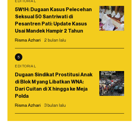
EDITORIAL
5W1H: Dugaan Kasus Pelecehan
Seksual 50 Santriwati di
Pesantren Pati: Update Kasus
Usai Mandek Hampir 2 Tahun
Risma Azhari
2 bulan lalu
5
EDITORIAL
Dugaan Sindikat Prostitusi Anak
di Blok M yang Libatkan WNA:
Dari Cuitan di X hingga ke Meja
Polda
Risma Azhari
3 bulan lalu