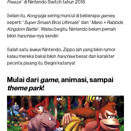
Freeze
” di Nintendo Switch tahun 2018.
Selain itu,
Kong
juga sering muncul di beberapa
games
,
seperti “
Super Smash Bros Ultimate
” dan “
Mario + Rabbids
Kingdom Battle
“. Walau begitu, Nintendo belum pernah
bikin
franchise
-nya sendiri.
Salah satu
leaker
Nintendo, Zippo lah yang bikin rumor
kalau mereka bakal bikin
franchise
besar dari karakter
pecinta pisang itu. Begini katanya!
Mulai dari
game
, animasi, sampai
theme park
!