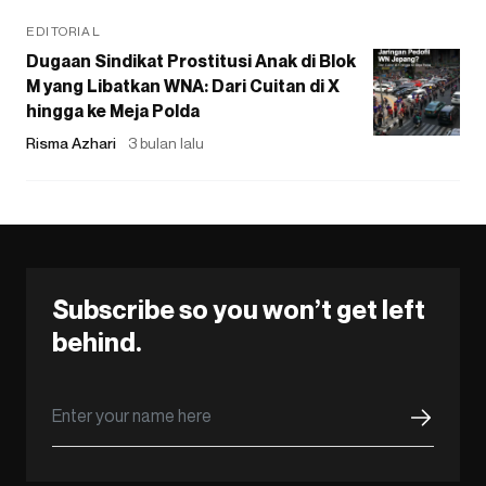
EDITORIAL
Dugaan Sindikat Prostitusi Anak di Blok
M yang Libatkan WNA: Dari Cuitan di X
hingga ke Meja Polda
Risma Azhari
3 bulan lalu
Subscribe so you won’t get left
behind.