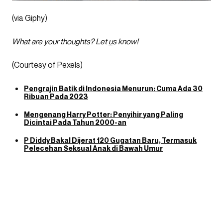
(via Giphy)
What are your thoughts? Let
u
s know!
(Courtesy of Pexels)
Pengrajin Batik di Indonesia Menurun: Cuma Ada 30
Ribuan Pada 2023
Mengenang Harry Potter: Penyihir yang Paling
Dicintai Pada Tahun 2000-an
P Diddy Bakal Dijerat 120 Gugatan Baru, Termasuk
Pelecehan Seksual Anak di Bawah Umur