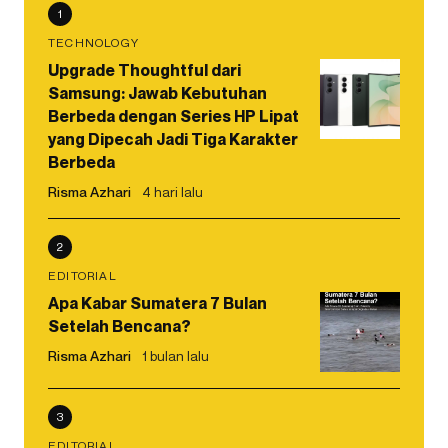
1
TECHNOLOGY
Upgrade Thoughtful dari
Samsung: Jawab Kebutuhan
Berbeda dengan Series HP Lipat
yang Dipecah Jadi Tiga Karakter
Berbeda
Risma Azhari
4 hari lalu
2
EDITORIAL
Apa Kabar Sumatera 7 Bulan
Setelah Bencana?
Risma Azhari
1 bulan lalu
3
EDITORIAL