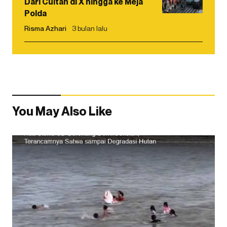
Dari Cuitan di X hingga ke Meja
Polda
Risma Azhari
3 bulan lalu
You May Also Like