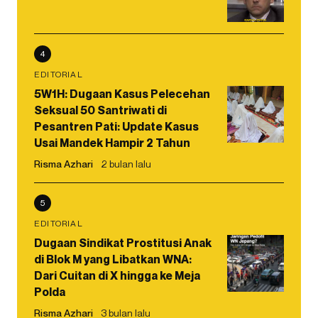
4
EDITORIAL
5W1H: Dugaan Kasus Pelecehan
Seksual 50 Santriwati di
Pesantren Pati: Update Kasus
Usai Mandek Hampir 2 Tahun
Risma Azhari
2 bulan lalu
5
EDITORIAL
Dugaan Sindikat Prostitusi Anak
di Blok M yang Libatkan WNA:
Dari Cuitan di X hingga ke Meja
Polda
Risma Azhari
3 bulan lalu