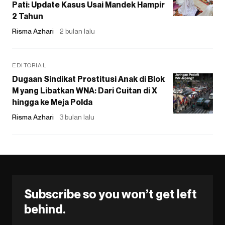
Pati: Update Kasus Usai Mandek Hampir
2 Tahun
Risma Azhari
2 bulan lalu
EDITORIAL
Dugaan Sindikat Prostitusi Anak di Blok
M yang Libatkan WNA: Dari Cuitan di X
hingga ke Meja Polda
Risma Azhari
3 bulan lalu
Subscribe so you won’t get left
behind.