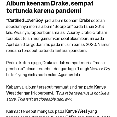
Album keenam Drake, sempat
tertunda karena pandemi
“
Certified Lover Boy
” jadi album keenam
Drake
setelah
sebelumnya merilis album “Scorpion” pada tahun 2018
lalu. Awalnya, rapper bernama asli Aubrey Drake Graham
tersebut telah mengumumkan soal album baru ini pada
April dan ditargetkan rilis pada musim panas 2020. Namun
rencana tersebut tertunda lantaran pandemi.
Perlu diketahui juga,
Drake
sudah sempat merilis “menu
pembuka” album tersebut dengan lagu “Laugh Now or Cry
Later” yang dirilis pada bulan Agustus lalu.
Kabarnya, album tersebut memuat sindiran pada
Kanye
West
dengan lirik berbunyi: “T
his in between us is not like a
store. This isn’t an closeable gap, ayy
.”
Kalimat tersebut mengacu pada
Kanye West
yang