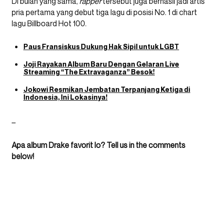
Di bulan yang sama,
rapper
tersebut juga berhasil jadi artis
pria pertama yang debut tiga lagu di posisi No. 1 di chart
lagu Billboard Hot 100.
Paus Fransiskus Dukung Hak Sipil untuk LGBT
Joji Rayakan Album Baru Dengan Gelaran Live
Streaming “The Extravaganza” Besok!
Jokowi Resmikan Jembatan Terpanjang Ketiga di
Indonesia, Ini Lokasinya!
–
Apa album Drake favorit lo? Tell us in the comments
below!