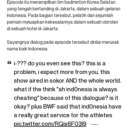
Episode itu menampilkan tim badminton Korea Selatan
yang tengah bertanding di Jakarta, dalam sebuah gelaran
Indonesia. Pada bagian tersebut, pelatih dan sejumlah
pemain meluapkan kekesalannya dalam sebuah obrolan
di sebuah hotel di Jakarta.
Sayangnya dialog pada episode tersebut dinilai merusak
nama baik Indonesia.
i-??? do you even see this? this is a
problem, i expect more from you, this
show aired in sokor AND the whole world.
what if the think "ah ind0nesia is always
cheating" because of this dialogue? is it
okay? plus BWF said that ind0nesia have
a really great service for the athletes
pic.twitter.com/RQis6F03l9