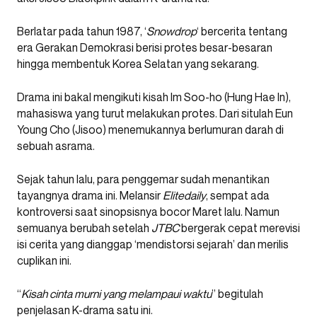
Berlatar pada tahun 1987, ‘
Snowdrop
‘ bercerita tentang
era Gerakan Demokrasi berisi protes besar-besaran
hingga membentuk Korea Selatan yang sekarang.
Drama ini bakal mengikuti kisah Im Soo-ho (Hung Hae In),
mahasiswa yang turut melakukan protes. Dari situlah Eun
Young Cho (Jisoo) menemukannya berlumuran darah di
sebuah asrama.
Sejak tahun lalu, para penggemar sudah menantikan
tayangnya drama ini. Melansir
Elitedaily
, sempat ada
kontroversi saat sinopsisnya bocor Maret lalu. Namun
semuanya berubah setelah
JTBC
bergerak cepat merevisi
isi cerita yang dianggap ‘mendistorsi sejarah’ dan merilis
cuplikan ini.
“
Kisah cinta murni yang melampaui waktu
” begitulah
penjelasan K-drama satu ini.