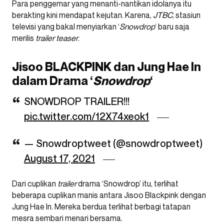
Para penggemar yang menanti-nantikan idolanya itu
berakting kini mendapat kejutan. Karena,
JTBC
, stasiun
televisi yang bakal menyiarkan ‘
Snowdrop
‘ baru saja
merilis
trailer teaser
.
Jisoo BLACKPINK dan Jung Hae In
dalam Drama ‘
Snowdrop
‘
SNOWDROP TRAILER!!!
pic.twitter.com/12X74xeok1
— Snowdroptweet (@snowdroptweet)
August 17, 2021
Dari cuplikan
trailer
drama ‘Snowdrop’ itu, terlihat
beberapa cuplikan manis antara Jisoo Blackpink dengan
Jung Hae In. Mereka berdua terlihat berbagi tatapan
mesra sembari menari bersama.