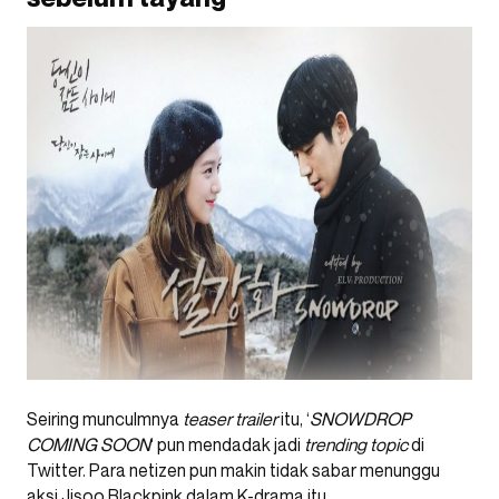
Seiring munculmnya
teaser trailer
itu, ‘
SNOWDROP
COMING SOON
‘ pun mendadak jadi
trending topic
di
Twitter. Para netizen pun makin tidak sabar menunggu
aksi Jisoo Blackpink dalam K-drama itu.