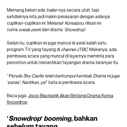
Memang belum ada
trailer
-nya secara utuh, tapi
setidaknya kita jadi makin penasaran dengan adanya
cuplikan-cuplikan ini. Melansir
Koreaboo
, rilisan ini
cuma
sneak peek
dari drama ‘
Snowdrop
‘.
Selain itu, cuplikan ini juga muncul di awal salah satu
program TV yang tayang di
channel
JTBC
. Makanya, ada
pembawa acara yang muncul di layarnya meminta para
penonton untuk menantikan tayangan drama teranyar itu.
“
Penulis Sky Castle telah berkumpul kembali. Drama ini juga
‘panas’. Nantikan, ya!
” kata si pembawa acara.
Baca juga:
Jisoo Blackpink Akan Bintangi Drama Korea
Snowdrop
‘
Snowdrop
‘
booming
, bahkan
sebelum tayang