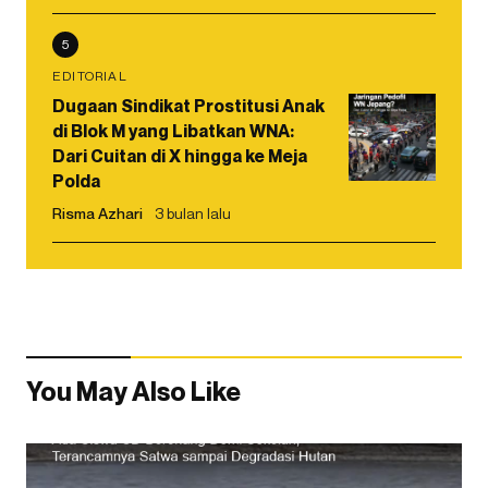
5
EDITORIAL
Dugaan Sindikat Prostitusi Anak
di Blok M yang Libatkan WNA:
Dari Cuitan di X hingga ke Meja
Polda
Risma Azhari
3 bulan lalu
You May Also Like