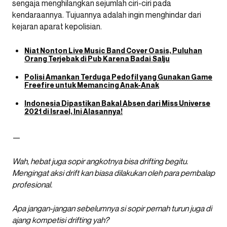
sengaja menghilangkan sejumlah ciri-ciri pada
kendaraannya. Tujuannya adalah ingin menghindar dari
kejaran aparat kepolisian.
Niat Nonton Live Music Band Cover Oasis, Puluhan
Orang Terjebak di Pub Karena Badai Salju
Polisi Amankan Terduga Pedofil yang Gunakan Game
Freefire untuk Memancing Anak-Anak
Indonesia Dipastikan Bakal Absen dari Miss Universe
2021 di Israel, Ini Alasannya!
—
Wah, hebat juga sopir angkotnya bisa drifting begitu.
Mengingat aksi drift kan biasa dilakukan oleh para pembalap
profesional.
Apa jangan-jangan sebelumnya si sopir pernah turun juga di
ajang kompetisi drifting yah?