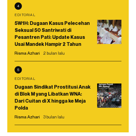
4
EDITORIAL
5W1H: Dugaan Kasus Pelecehan
Seksual 50 Santriwati di
Pesantren Pati: Update Kasus
Usai Mandek Hampir 2 Tahun
Risma Azhari
2 bulan lalu
5
EDITORIAL
Dugaan Sindikat Prostitusi Anak
di Blok M yang Libatkan WNA:
Dari Cuitan di X hingga ke Meja
Polda
Risma Azhari
3 bulan lalu