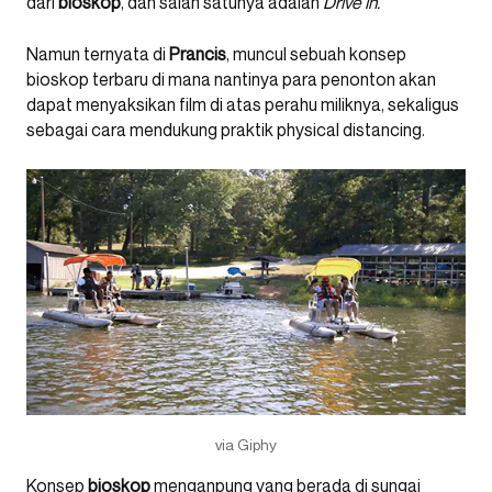
dari
bioskop
, dan salah satunya adalah
Drive in.
Namun ternyata di
Prancis
, muncul sebuah konsep
bioskop terbaru di mana nantinya para penonton akan
dapat menyaksikan film di atas perahu miliknya, sekaligus
sebagai cara mendukung praktik physical distancing.
via Giphy
Konsep
bioskop
menganpung yang berada di sungai