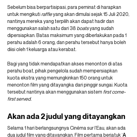
Sebelum bisa berpartisipasi, para peminat di harapkan
untuk mengikuti
raffle
yang akan dimulai sejak 15 Juli 2020,
nantinya mereka yang terpilih akan dapat hadir dan
menggunakan salah satu dari 38
boats
yang sudah
dipersiapkan. Batas maksimum yang diberlakukan pada 1
perahu adalah 6 orang, dan perahu tersebut hanya boleh
diisi oleh 1 keluarga atau kerabat.
Bagi yang tidak mendapatkan akses menonton di atas
perahu boat, pihak pengelola sudah mempersiapkan
kuota ekstra yang memungkinkan 150 orang untuk
menonton film yang ditayangka dari pinggir sungai. Kuota
tersebut nantinya akan menggunakan sistem
first come-
first served.
Akan ada 2 judul yang ditayangkan
Selama 1 hari berlangsungnya Cinéma sur l’Eau, akan ada
dua judul film yang ditayangkan. Film pertama berjatuk ‘
A