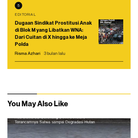
5
EDITORIAL
Dugaan Sindikat Prostitusi Anak
di Blok M yang Libatkan WNA:
Dari Cuitan di X hingga ke Meja
Polda
Risma Azhari
3 bulan lalu
You May Also Like