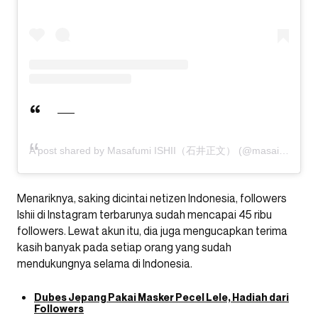
A post shared by Masafumi ISHII（石井正文） (@masaishii421)
Menariknya, saking dicintai netizen Indonesia, followers
Ishii di Instagram terbarunya sudah mencapai 45 ribu
followers. Lewat akun itu, dia juga mengucapkan terima
kasih banyak pada setiap orang yang sudah
mendukungnya selama di Indonesia.
Dubes Jepang Pakai Masker Pecel Lele, Hadiah dari
Followers