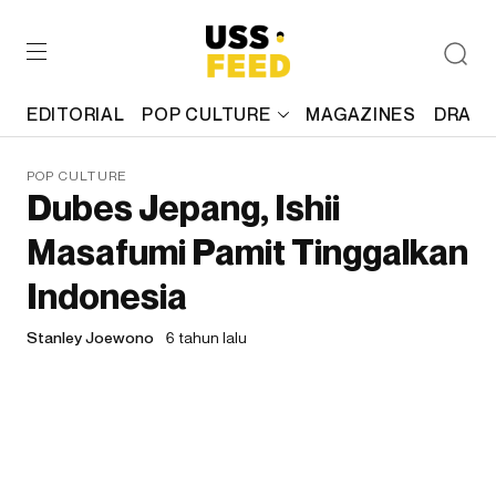
EDITORIAL
POP CULTURE
MAGAZINES
DRAFT
POP CULTURE
Dubes Jepang, Ishii
Masafumi Pamit Tinggalkan
Indonesia
Stanley Joewono
6 tahun lalu