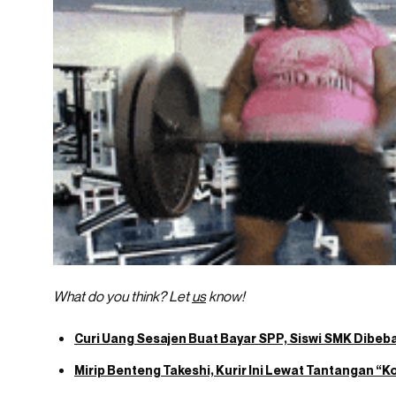
What do you think? Let
us
know!
Curi Uang Sesajen Buat Bayar SPP, Siswi SMK Dibeba
Mirip Benteng Takeshi, Kurir Ini Lewat Tantangan “