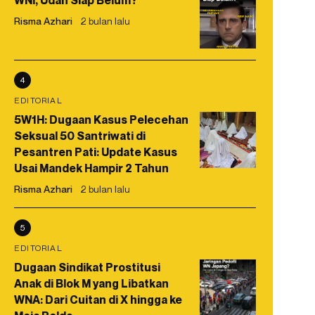
WNI, Udah Siap Belum?
Risma Azhari
2 bulan lalu
4
EDITORIAL
5W1H: Dugaan Kasus Pelecehan
Seksual 50 Santriwati di
Pesantren Pati: Update Kasus
Usai Mandek Hampir 2 Tahun
Risma Azhari
2 bulan lalu
5
EDITORIAL
Dugaan Sindikat Prostitusi
Anak di Blok M yang Libatkan
WNA: Dari Cuitan di X hingga ke