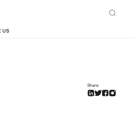
E US
Share