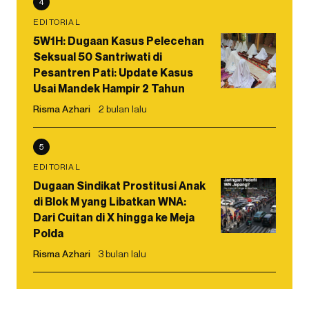
4
EDITORIAL
5W1H: Dugaan Kasus Pelecehan
Seksual 50 Santriwati di
Pesantren Pati: Update Kasus
Usai Mandek Hampir 2 Tahun
Risma Azhari
2 bulan lalu
5
EDITORIAL
Dugaan Sindikat Prostitusi Anak
di Blok M yang Libatkan WNA:
Dari Cuitan di X hingga ke Meja
Polda
Risma Azhari
3 bulan lalu