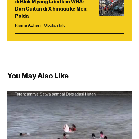
di Blok M yang Libatkan WNA:
Dari Cuitan di X hingga ke Meja
Polda
Risma Azhari
3 bulan lalu
You May Also Like