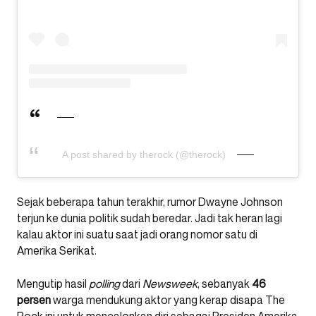
A post shared by therock (@therock)
Sejak beberapa tahun terakhir, rumor Dwayne Johnson
terjun ke dunia politik sudah beredar. Jadi tak heran lagi
kalau aktor ini suatu saat jadi orang nomor satu di
Amerika Serikat.
Mengutip hasil
polling
dari
Newsweek
, sebanyak
46
persen
warga mendukung aktor yang kerap disapa The
Rock ini untuk mencalonkan diri sebagai Presiden Amerika