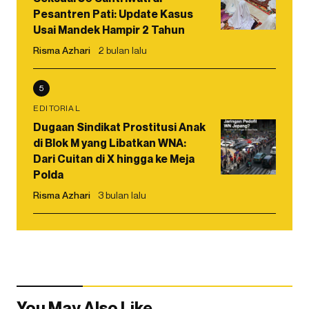
Pesantren Pati: Update Kasus
Usai Mandek Hampir 2 Tahun
Risma Azhari
2 bulan lalu
5
EDITORIAL
Dugaan Sindikat Prostitusi Anak
di Blok M yang Libatkan WNA:
Dari Cuitan di X hingga ke Meja
Polda
Risma Azhari
3 bulan lalu
You May Also Like