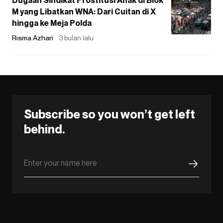
M yang Libatkan WNA: Dari Cuitan di X
hingga ke Meja Polda
Risma Azhari
3 bulan lalu
Subscribe so you won’t get left
behind.