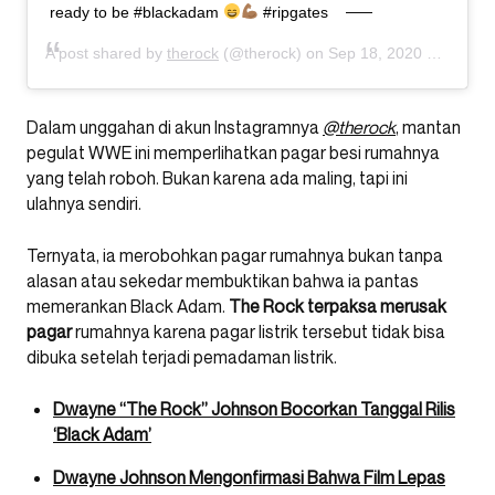
ready to be #blackadam
#ripgates
A post shared by
therock
(@therock) on
Sep 18, 2020 at 1:24pm PDT
Dalam unggahan di akun Instagramnya
@therock
, mantan
pegulat WWE ini memperlihatkan pagar besi rumahnya
yang telah roboh. Bukan karena ada maling, tapi ini
ulahnya sendiri.
Ternyata, ia merobohkan pagar rumahnya bukan tanpa
alasan atau sekedar membuktikan bahwa ia pantas
memerankan Black Adam.
The Rock terpaksa merusak
pagar
rumahnya karena pagar listrik tersebut tidak bisa
dibuka setelah terjadi pemadaman listrik.
Dwayne “The Rock” Johnson Bocorkan Tanggal Rilis
‘Black Adam’
Dwayne Johnson Mengonfirmasi Bahwa Film Lepas