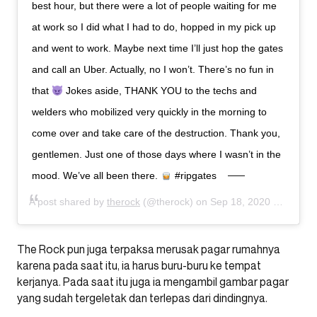
best hour, but there were a lot of people waiting for me
at work so I did what I had to do, hopped in my pick up
and went to work. Maybe next time I’ll just hop the gates
and call an Uber. Actually, no I won’t. There’s no fun in
that
Jokes aside, THANK YOU to the techs and
welders who mobilized very quickly in the morning to
come over and take care of the destruction. Thank you,
gentlemen. Just one of those days where I wasn’t in the
mood. We’ve all been there.
#ripgates
A post shared by
therock
(@therock) on
Sep 18, 2020 at 9:25pm PDT
The Rock pun juga terpaksa merusak pagar rumahnya
karena pada saat itu, ia harus buru-buru ke tempat
kerjanya. Pada saat itu juga ia mengambil gambar pagar
yang sudah tergeletak dan terlepas dari dindingnya.