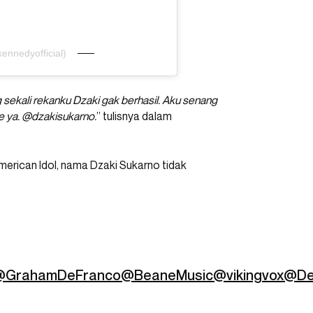
ennedyofficial)
 sekali rekanku Dzaki gak berhasil. Aku senang
 ya. @dzakisukarno.
” tulisnya dalam
merican Idol, nama Dzaki Sukarno tidak
@GrahamDeFranco
@BeaneMusic
@vikingvox
@De