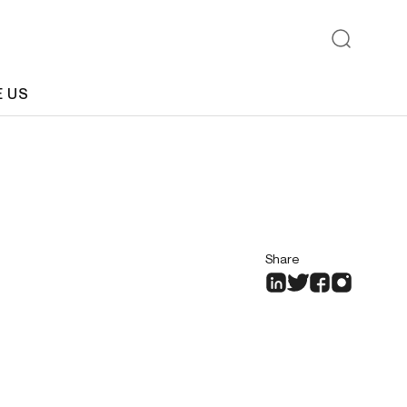
E US
Share