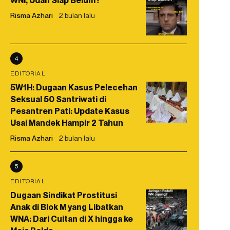
WNI, Udah Siap Belum?
Risma Azhari
2 bulan lalu
4
EDITORIAL
5W1H: Dugaan Kasus Pelecehan
Seksual 50 Santriwati di
Pesantren Pati: Update Kasus
Usai Mandek Hampir 2 Tahun
Risma Azhari
2 bulan lalu
5
EDITORIAL
Dugaan Sindikat Prostitusi
Anak di Blok M yang Libatkan
WNA: Dari Cuitan di X hingga ke