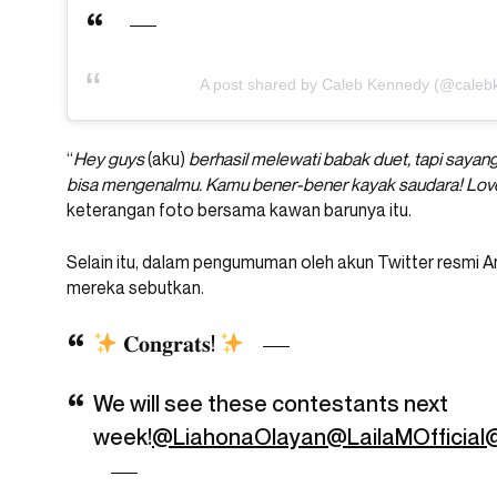
A post shared by Caleb Kennedy (@calebk
“
Hey guys
(aku)
berhasil melewati babak duet, tapi sayang
bisa mengenalmu. Kamu bener-bener kayak saudara! Love
keterangan foto bersama kawan barunya itu.
Selain itu, dalam pengumuman oleh akun Twitter resmi A
mereka sebutkan.
𝐂𝐨𝐧𝐠𝐫𝐚𝐭𝐬!
We will see these contestants next
week!
@LiahonaOlayan
@LailaMOfficial