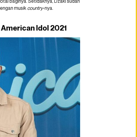
 total baginya. Setidaknya, Dzaki sudah
dengan musik
country
-nya.
 American Idol 2021