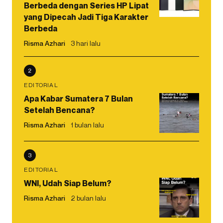
Berbeda dengan Series HP Lipat
yang Dipecah Jadi Tiga Karakter
Berbeda
Risma Azhari
3 hari lalu
2
EDITORIAL
Apa Kabar Sumatera 7 Bulan
Setelah Bencana?
Risma Azhari
1 bulan lalu
3
EDITORIAL
WNI, Udah Siap Belum?
Risma Azhari
2 bulan lalu