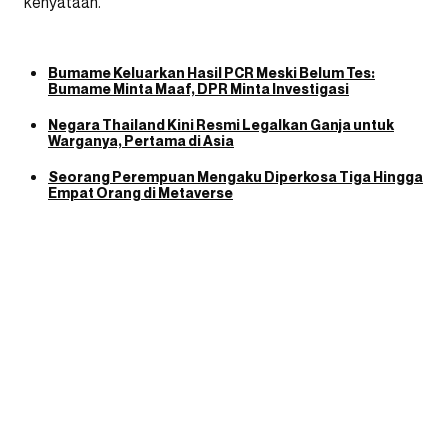
kenyataan.
Bumame Keluarkan Hasil PCR Meski Belum Tes:
Bumame Minta Maaf, DPR Minta Investigasi
Negara Thailand Kini Resmi Legalkan Ganja untuk
Warganya, Pertama di Asia
Seorang Perempuan Mengaku Diperkosa Tiga Hingga
Empat Orang di Metaverse