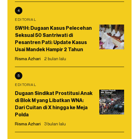
4
EDITORIAL
5W1H: Dugaan Kasus Pelecehan
Seksual 50 Santriwati di
Pesantren Pati: Update Kasus
Usai Mandek Hampir 2 Tahun
Risma Azhari
2 bulan lalu
5
EDITORIAL
Dugaan Sindikat Prostitusi Anak
di Blok M yang Libatkan WNA:
Dari Cuitan di X hingga ke Meja
Polda
Risma Azhari
3 bulan lalu