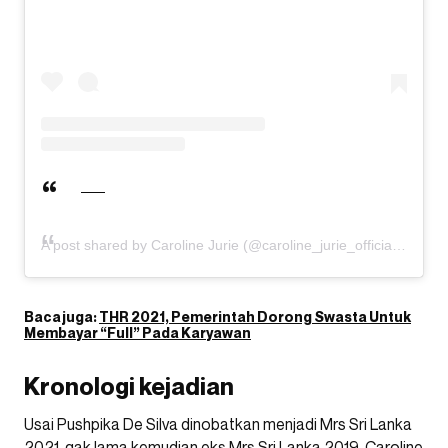
A post shared by Caroline Jurie (@caroline_jurie_official)
Baca juga:
THR 2021, Pemerintah Dorong Swasta Untuk
Membayar “Full” Pada Karyawan
Kronologi kejadian
Usai Pushpika De Silva dinobatkan menjadi Mrs Sri Lanka
2021, gak lama kemudian eks Mrs Sri Lanka 2019, Caroline