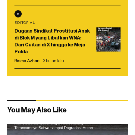
5
EDITORIAL
Dugaan Sindikat Prostitusi Anak
di Blok M yang Libatkan WNA:
Dari Cuitan di X hingga ke Meja
Polda
Risma Azhari
3 bulan lalu
You May Also Like