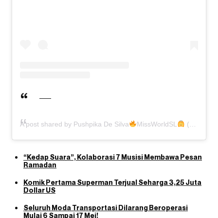
A post shared by Pushpika De Silva
MissWorldSL
(@pushpika_desilva)
“Kedap Suara”, Kolaborasi 7 Musisi Membawa Pesan
Ramadan
Komik Pertama Superman Terjual Seharga 3,25 Juta
Dollar US
Seluruh Moda Transportasi Dilarang Beroperasi
Mulai 6 Sampai 17 Mei!