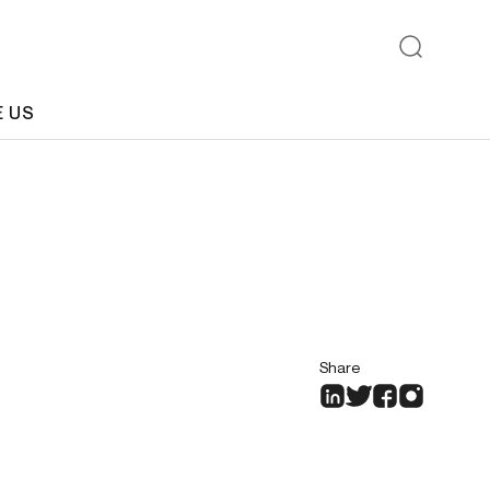
E US
Share