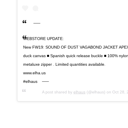
WEBSTORE UPDATE:
New FW19: SOUND OF DUST VAGABOND JACKET APEX DU
duck canvas ■ Spanish quick release buckle ■ 100% nylo
metaluxe zipper . Limited quantities available.
www.elha.us
#elhaus
A post shared by
elhaus
(@elhaus) on
Oct 28,