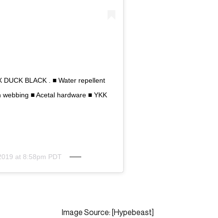
CK BLACK . ■ Water repellent
n webbing ■ Acetal hardware ■ YKK
 2019 at 8:58pm PDT
Image Source: [Hypebeast]