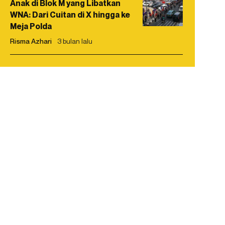
Anak di Blok M yang Libatkan
WNA: Dari Cuitan di X hingga ke
Meja Polda
Risma Azhari
3 bulan lalu