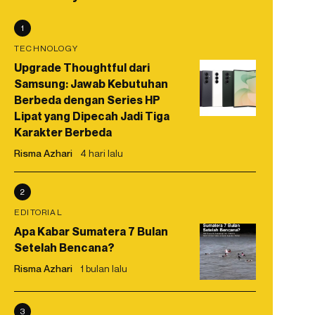
1
TECHNOLOGY
Upgrade Thoughtful dari
Samsung: Jawab Kebutuhan
Berbeda dengan Series HP
Lipat yang Dipecah Jadi Tiga
Karakter Berbeda
Risma Azhari
4 hari lalu
2
EDITORIAL
Apa Kabar Sumatera 7 Bulan
Setelah Bencana?
Risma Azhari
1 bulan lalu
3