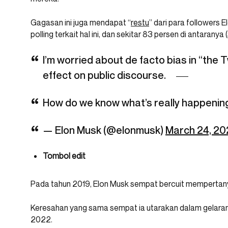
Gagasan ini juga mendapat “
restu
” dari para followers
polling terkait hal ini, dan sekitar 83 persen di antaranya (
I’m worried about de facto bias in “the 
effect on public discourse.
How do we know what’s really happenin
— Elon Musk (@elonmusk)
March 24, 20
Tombol edit
Pada tahun 2019, Elon Musk sempat bercuit mempertanya
Keresahan yang sama sempat ia utarakan dalam gelaran
2022.