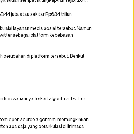
rnya sudah sempat ia ungkapkan sejak 2017.
4 juta atau sekitar Rp634 triliun.
uisisi layanan media sosial tersebut. Namun
witter sebagai platform kebebasan
 perubahan di platform tersebut. Berikut
 keresahannya terkait algoritma Twitter
stem open source algorithm; memungkinkan
n apa saja yang bersirkulasi di linimasa