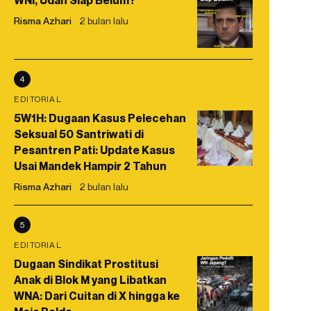
WNI, Udah Siap Belum?
Risma Azhari
2 bulan lalu
4
EDITORIAL
5W1H: Dugaan Kasus Pelecehan
Seksual 50 Santriwati di
Pesantren Pati: Update Kasus
Usai Mandek Hampir 2 Tahun
Risma Azhari
2 bulan lalu
5
EDITORIAL
Dugaan Sindikat Prostitusi
Anak di Blok M yang Libatkan
WNA: Dari Cuitan di X hingga ke