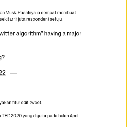
 Elon Musk. Pasalnya ia sempat membuat
sekitar 1,1 juta responden) setuju.
Twitter algorithm” having a major
g?
22
kan fitur edit tweet.
 TED2020 yang digelar pada bulan April