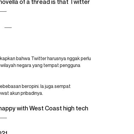
vella of a thread is that Twitter
apkan bahwa Twitter harusnya nggak perlu
m wilayah negara yang tempat pengguna
 kebebasan beropini. Ia juga sempat
wat akun pribadinya.
nhappy with West Coast high tech
021