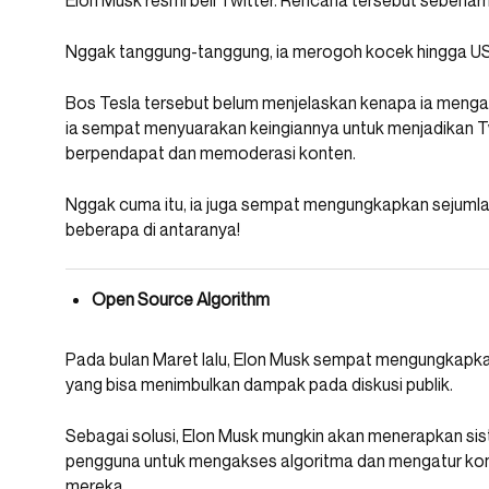
Elon Musk resmi beli Twitter. Rencana tersebut sebena
Nggak tanggung-tanggung, ia merogoh kocek hingga USD4
Bos Tesla tersebut belum menjelaskan kenapa ia mengak
ia sempat menyuarakan keingiannya untuk menjadikan T
berpendapat dan memoderasi konten.
Nggak cuma itu, ia juga sempat mengungkapkan sejumlah
beberapa di antaranya!
Open Source Algorithm
Pada bulan Maret lalu, Elon Musk sempat mengungkapkan
yang bisa menimbulkan dampak pada diskusi publik.
Sebagai solusi, Elon Musk mungkin akan menerapkan si
pengguna untuk mengakses algoritma dan mengatur konte
mereka.