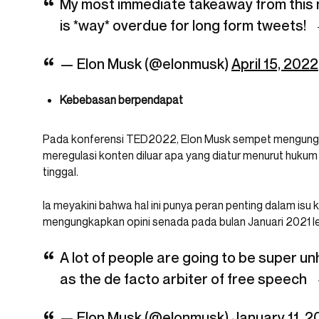
My most immediate takeaway from this no
is *way* overdue for long form tweets!
— Elon Musk (@elonmusk)
April 15, 2022
Kebebasan berpendapat
Pada konferensi TED2022, Elon Musk sempet mengungk
meregulasi konten diluar apa yang diatur menurut huku
tinggal.
Ia meyakini bahwa hal ini punya peran penting dalam isu
mengungkapkan opini senada pada bulan Januari 2021 le
A lot of people are going to be super u
as the de facto arbiter of free speech
— Elon Musk (@elonmusk)
January 11, 2