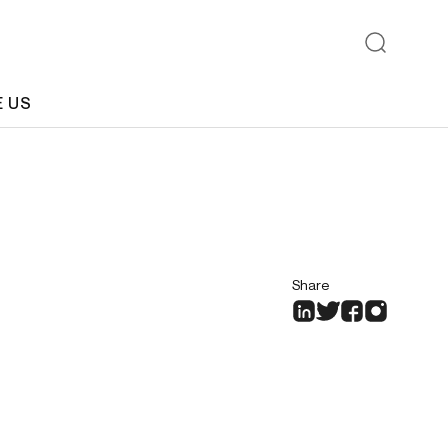
E US
Share