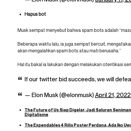
Hapus bot
Musk sempat menyebut bahwa spam bots adalah “masala
Beberapa waktu lalu, ia juga sempat bercuit, mengatakan 
akan mengalahkan spam bots atau mati berusaha.”
Hal itu bakal ia lakukan dengan melakukan otentikasi s
If our twitter bid succeeds, we will defe
— Elon Musk (@elonmusk)
April 21, 2022
The Future of Us Siap Digelar, Jadi Saluran Senima
Digitalisme
The Expendables 4 Rilis Poster Perdana, Ada Iko Uwa