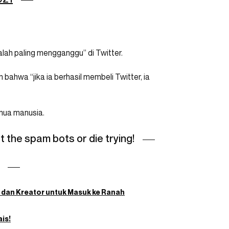
h paling mengganggu” di Twitter.
bahwa “jika ia berhasil membeli Twitter, ia
emua manusia.
at the spam bots or die trying!
n dan Kreator untuk Masuk ke Ranah
is!