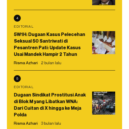
4
EDITORIAL
5W1H: Dugaan Kasus Pelecehan
Seksual 50 Santriwati di
Pesantren Pati: Update Kasus
Usai Mandek Hampir 2 Tahun
Risma Azhari
2 bulan lalu
5
EDITORIAL
Dugaan Sindikat Prostitusi Anak
di Blok M yang Libatkan WNA:
Dari Cuitan di X hingga ke Meja
Polda
Risma Azhari
3 bulan lalu