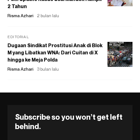
2 Tahun
Risma Azhari
2 bulan lalu
EDITORIAL
Dugaan Sindikat Prostitusi Anak di Blok
M yang Libatkan WNA: Dari Cuitan di X
hingga ke Meja Polda
Risma Azhari
3 bulan lalu
Subscribe so you won’t get left
behind.