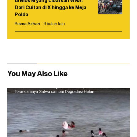
di Blok M yang Libatkan WNA:
Dari Cuitan di X hingga ke Meja
Polda
Risma Azhari
3 bulan lalu
You May Also Like