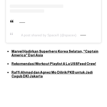
A post shared by SpaceX (@spacex)
Marvel Hadirkan Superhero Korea Selatan, “Captain
America” Dari Asia
Rekomendasi Workout Playlist A La USSFeed Crew!
Raffi Ahmad dan Agnez Mo Dilirik PKB untuk Jadi
Cagub DKI Jakarta