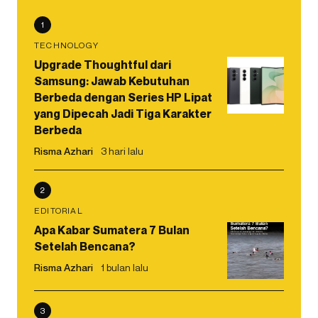
1
TECHNOLOGY
Upgrade Thoughtful dari
Samsung: Jawab Kebutuhan
Berbeda dengan Series HP Lipat
yang Dipecah Jadi Tiga Karakter
Berbeda
Risma Azhari
3 hari lalu
2
EDITORIAL
Apa Kabar Sumatera 7 Bulan
Setelah Bencana?
Risma Azhari
1 bulan lalu
3