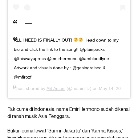
ALL I NEED IS FINALLY OUT!
Head down to my
bio and click the link to the song!! @plainpacks
@thiswayuprecs @emirhermono @iambloodlyne
Artwork and visuals done by : @gasingraised &
@mfirozf
A post shared by
Alif Aolani
(@notairliftz) on
May 14, 2020 at 9:14am PDT
Tak cuma di Indonesia, nama Emir Hermono sudah dikenal
di ranah musik Asia Tenggara.
Bukan cuma lewat ‘3am in Jakarta’ dan ‘Karma Kisses,’
Emir Hermono juga dikenal memproduseri sejumlah nama