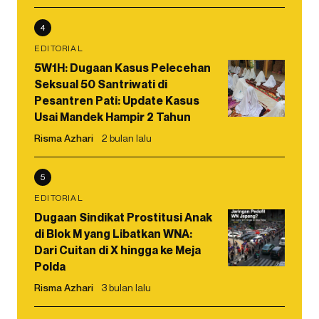
4
EDITORIAL
5W1H: Dugaan Kasus Pelecehan
Seksual 50 Santriwati di
Pesantren Pati: Update Kasus
Usai Mandek Hampir 2 Tahun
Risma Azhari
2 bulan lalu
5
EDITORIAL
Dugaan Sindikat Prostitusi Anak
di Blok M yang Libatkan WNA:
Dari Cuitan di X hingga ke Meja
Polda
Risma Azhari
3 bulan lalu