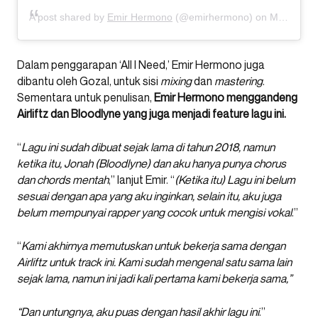
A post shared by
Emir Hermono
(@emirhermono) on
May 14, 2020 at 8:43am PDT
Dalam penggarapan ‘All I Need,’ Emir Hermono juga
dibantu oleh Gozal, untuk sisi
mixing
dan
mastering
.
Sementara untuk penulisan,
Emir Hermono menggandeng
Airliftz dan Bloodlyne yang juga menjadi feature lagu ini.
“
Lagu ini sudah dibuat sejak lama di tahun 2018, namun
ketika itu, Jonah (Bloodlyne) dan aku hanya punya chorus
dan chords mentah
,” lanjut Emir. “
(Ketika itu) Lagu ini belum
sesuai dengan apa yang aku inginkan, selain itu, aku juga
belum mempunyai rapper yang cocok untuk mengisi vokal
.”
“
Kami akhirnya memutuskan untuk bekerja sama dengan
Airliftz untuk track ini. Kami sudah mengenal satu sama lain
sejak lama, namun ini jadi kali pertama kami bekerja sama,”
“Dan untungnya, aku puas dengan hasil akhir lagu ini
.”