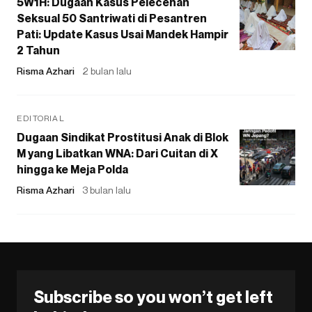
5W1H: Dugaan Kasus Pelecehan
Seksual 50 Santriwati di Pesantren
Pati: Update Kasus Usai Mandek Hampir
2 Tahun
Risma Azhari
2 bulan lalu
EDITORIAL
Dugaan Sindikat Prostitusi Anak di Blok
M yang Libatkan WNA: Dari Cuitan di X
hingga ke Meja Polda
Risma Azhari
3 bulan lalu
Subscribe so you won’t get left