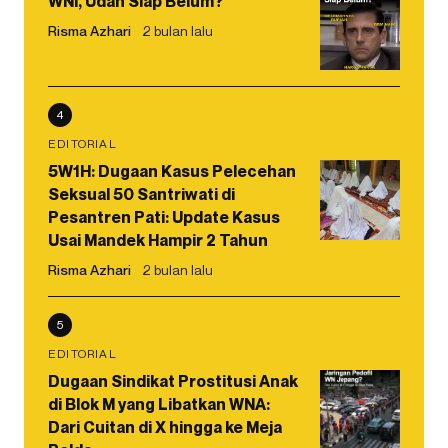
WNI, Udah Siap Belum?
Risma Azhari
2 bulan lalu
4
EDITORIAL
5W1H: Dugaan Kasus Pelecehan
Seksual 50 Santriwati di
Pesantren Pati: Update Kasus
Usai Mandek Hampir 2 Tahun
Risma Azhari
2 bulan lalu
5
EDITORIAL
Dugaan Sindikat Prostitusi Anak
di Blok M yang Libatkan WNA:
Dari Cuitan di X hingga ke Meja