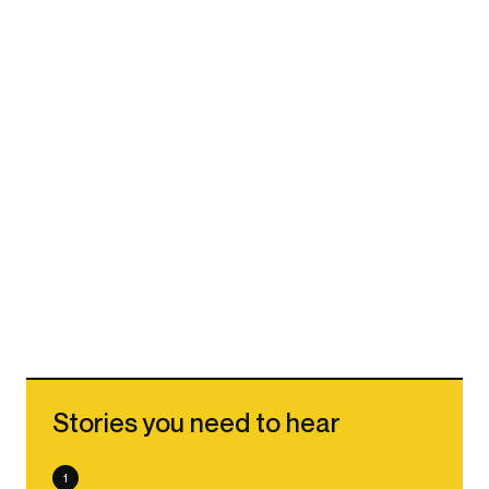
Stories you need to hear
1