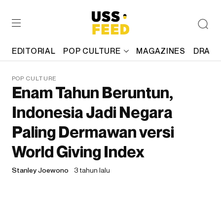
EDITORIAL
POP CULTURE
MAGAZINES
DRAFT
POP CULTURE
Enam Tahun Beruntun,
Indonesia Jadi Negara
Paling Dermawan versi
World Giving Index
Stanley Joewono
3 tahun lalu