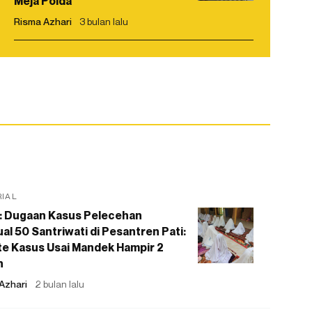
Meja Polda
Risma Azhari
3 bulan lalu
RIAL
: Dugaan Kasus Pelecehan
al 50 Santriwati di Pesantren Pati:
e Kasus Usai Mandek Hampir 2
n
Azhari
2 bulan lalu