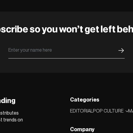
scribe so you won’t get left beh
nding
Categories
EDITORIAL
POP CULTURE
M
stributes
st trends on
Company