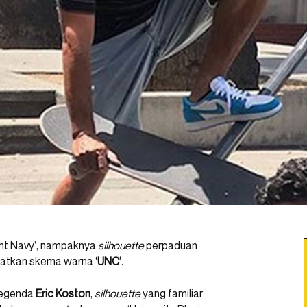
ht Navy’, nampaknya
silhouette
perpaduan
apatkan skema warna
‘UNC’
.
 legenda
Eric Koston
,
silhouette
yang familiar