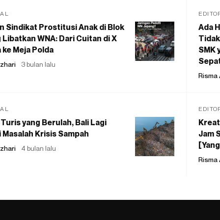
IAL
EDITO
 Sindikat Prostitusi Anak di Blok
Ada H
 Libatkan WNA: Dari Cuitan di X
Tidak
 ke Meja Polda
SMK y
Sepat
zhari
3 bulan lalu
Risma 
IAL
EDITO
Turis yang Berulah, Bali Lagi
Kreat
 Masalah Krisis Sampah
Jam S
[Yang
zhari
4 bulan lalu
Risma 