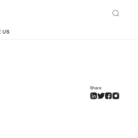
E US
Share