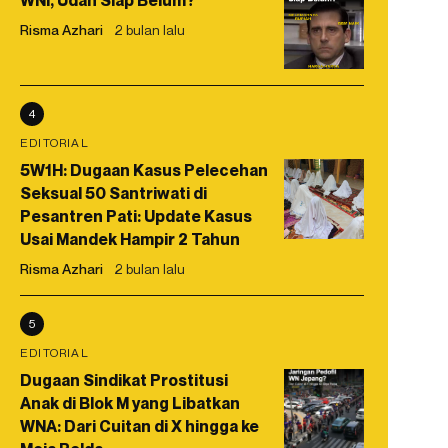
WNI, Udah Siap Belum?
Risma Azhari
2 bulan lalu
4
EDITORIAL
5W1H: Dugaan Kasus Pelecehan
Seksual 50 Santriwati di
Pesantren Pati: Update Kasus
Usai Mandek Hampir 2 Tahun
Risma Azhari
2 bulan lalu
5
EDITORIAL
Dugaan Sindikat Prostitusi
Anak di Blok M yang Libatkan
WNA: Dari Cuitan di X hingga ke