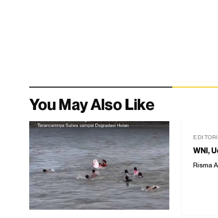
You May Also Like
EDITOR
WNI, U
Risma A