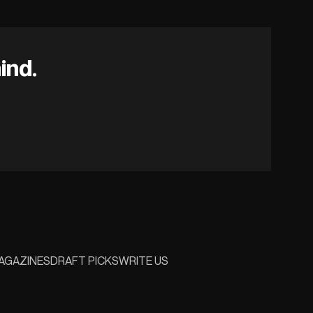
ind.
AGAZINES
DRAFT PICKS
WRITE US