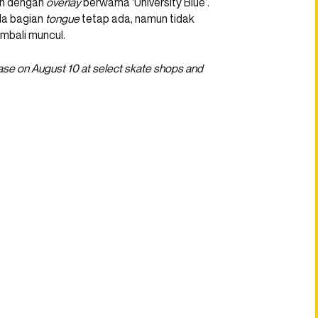
tih dengan
overlay
berwarna ‘University Blue’.
da bagian
tongue
tetap ada, namun tidak
mbali muncul.
ease on August 10 at select skate shops and