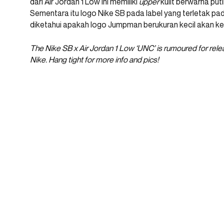
dari Air Jordan 1 Low ini memiliki
upper
kulit berwarna pu
Sementara itu logo Nike SB pada label yang terletak pa
diketahui apakah logo Jumpman berukuran kecil akan ke
The Nike SB x Air Jordan 1 Low ‘UNC’ is rumoured for rel
Nike. Hang tight for more info and pics!