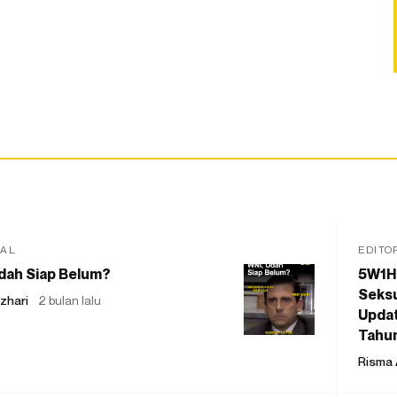
IAL
EDITO
dah Siap Belum?
5W1H
Seksu
zhari
2 bulan lalu
Updat
Tahu
Risma 