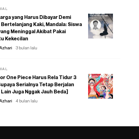
RIAL
arga yang Harus Dibayar Demi
 Bertelanjang Kaki, Mandala: Siswa
ang Meninggal Akibat Pakai
u Kekecilan
Azhari
3 bulan lalu
RIAL
or One Piece Harus Rela Tidur 3
upaya Serialnya Tetap Berjalan
 Lain Juga Nggak Jauh Beda]
Azhari
4 bulan lalu