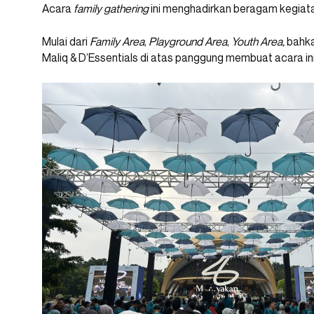
Acara
family gathering
ini menghadirkan beragam kegiatan 
Mulai dari
Family Area
,
Playground Area
,
Youth Area,
bahka
Maliq & D’Essentials di atas panggung membuat acara i