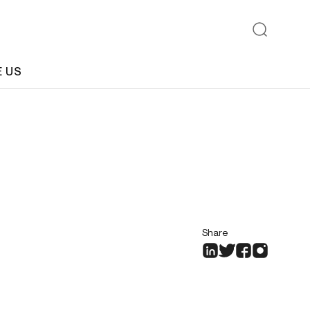
E US
Share