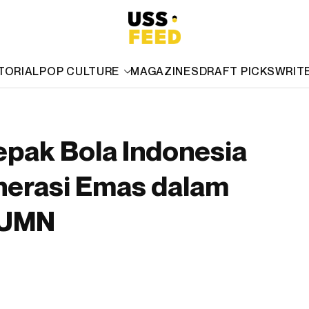
TORIAL
POP CULTURE
MAGAZINES
DRAFT PICKS
WRIT
epak Bola Indonesia
nerasi Emas dalam
BUMN