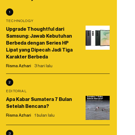
1
TECHNOLOGY
Upgrade Thoughtful dari
Samsung: Jawab Kebutuhan
Berbeda dengan Series HP
Lipat yang Dipecah Jadi Tiga
Karakter Berbeda
Risma Azhari
3 hari lalu
2
EDITORIAL
Apa Kabar Sumatera 7 Bulan
Setelah Bencana?
Risma Azhari
1 bulan lalu
3