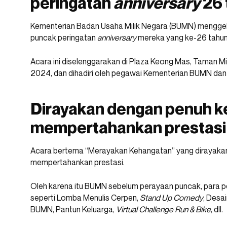
peringatan
anniversary
26 
Kementerian Badan Usaha Milik Negara (BUMN) mengge
puncak peringatan
anniversary
mereka yang ke-26 tahun p
Acara ini diselenggarakan di Plaza Keong Mas, Taman Min
2024, dan dihadiri oleh pegawai Kementerian BUMN da
Dirayakan dengan penuh 
mempertahankan prestasi
Acara bertema “Merayakan Kehangatan” yang dirayak
mempertahankan prestasi.
Oleh karena itu BUMN sebelum perayaan puncak, para p
seperti Lomba Menulis Cerpen,
Stand Up Comedy
, Desa
BUMN, Pantun Keluarga,
Virtual Challenge Run & Bike
, dll.