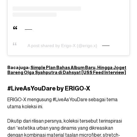
A post shared by Erigo-X (@erigo.x)
Baca juga:
Simple Plan Bahas Album Baru, Hingga Joget
Bareng Olga Syahputra di Dahsyat [USS Feed Interview]
#LiveAsYouDare by ERIGO-X
ERIGO-X mengusung #LiveAsYouDare sebagai tema
utama koleksi ini.
Dikutip dari rilisan persnya, koleksi tersebut terinspirasi
dari “estetika urban yang dinamis yang dikreasikan
dengan kombinasi material taslan microfiber, stretch-