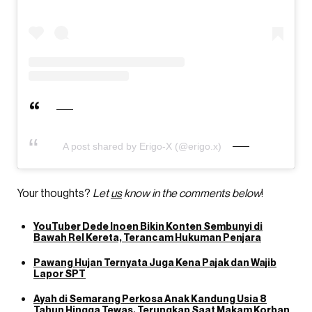
A post shared by Erigo-X (@erigo.x)
Your thoughts?
Let
us
know in the comments below
!
YouTuber Dede Inoen Bikin Konten Sembunyi di
Bawah Rel Kereta, Terancam Hukuman Penjara
Pawang Hujan Ternyata Juga Kena Pajak dan Wajib
Lapor SPT
Ayah di Semarang Perkosa Anak Kandung Usia 8
Tahun Hingga Tewas, Terungkap Saat Makam Korban