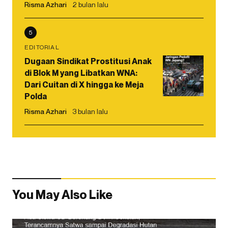
Risma Azhari
2 bulan lalu
5
EDITORIAL
Dugaan Sindikat Prostitusi Anak
di Blok M yang Libatkan WNA:
Dari Cuitan di X hingga ke Meja
Polda
Risma Azhari
3 bulan lalu
You May Also Like