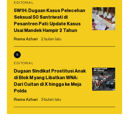
EDITORIAL
5W1H: Dugaan Kasus Pelecehan
Seksual 50 Santriwati di
Pesantren Pati: Update Kasus
Usai Mandek Hampir 2 Tahun
Risma Azhari
2 bulan lalu
5
EDITORIAL
Dugaan Sindikat Prostitusi Anak
di Blok M yang Libatkan WNA:
Dari Cuitan di X hingga ke Meja
Polda
Risma Azhari
3 bulan lalu