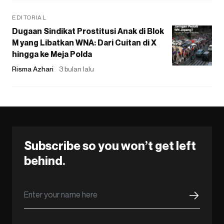
EDITORIAL
Dugaan Sindikat Prostitusi Anak di Blok
M yang Libatkan WNA: Dari Cuitan di X
hingga ke Meja Polda
Risma Azhari
3 bulan lalu
Subscribe so you won’t get left
behind.