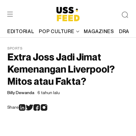
EDITORIAL
POP CULTURE
MAGAZINES
DRAFT
SPORTS
Extra Joss Jadi Jimat
Kemenangan Liverpool?
Mitos atau Fakta?
Billy Dewanda
6 tahun lalu
Share