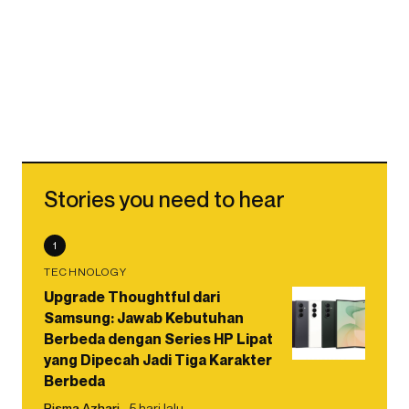
Stories you need to hear
1
TECHNOLOGY
Upgrade Thoughtful dari
Samsung: Jawab Kebutuhan
Berbeda dengan Series HP Lipat
yang Dipecah Jadi Tiga Karakter
Berbeda
Risma Azhari
5 hari lalu