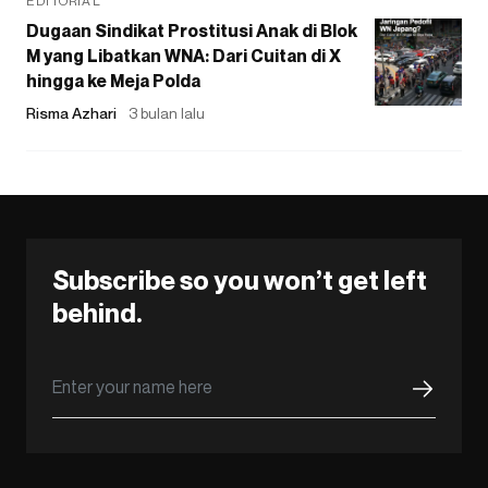
EDITORIAL
Dugaan Sindikat Prostitusi Anak di Blok
M yang Libatkan WNA: Dari Cuitan di X
hingga ke Meja Polda
Risma Azhari
3 bulan lalu
Subscribe so you won’t get left
behind.