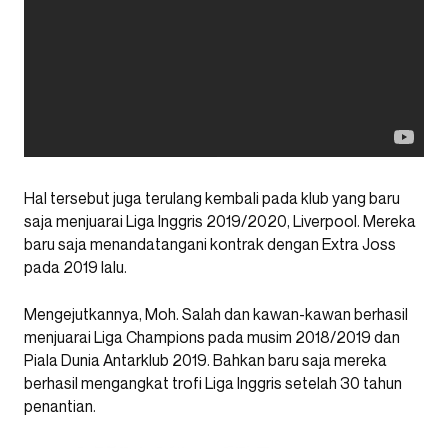
Hal tersebut juga terulang kembali pada klub yang baru
saja menjuarai Liga Inggris 2019/2020, Liverpool. Mereka
baru saja menandatangani kontrak dengan Extra Joss
pada 2019 lalu.
Mengejutkannya, Moh. Salah dan kawan-kawan berhasil
menjuarai Liga Champions pada musim 2018/2019 dan
Piala Dunia Antarklub 2019. Bahkan baru saja mereka
berhasil mengangkat trofi Liga Inggris setelah 30 tahun
penantian.