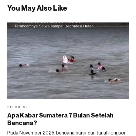
You May Also Like
EDITORIAL
Apa Kabar Sumatera 7 Bulan Setelah
Bencana?
Pada November 2025, bencana banjir dan tanah longsor