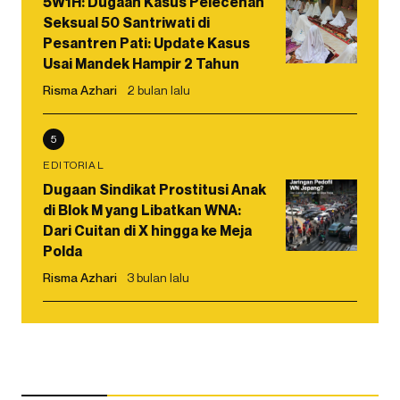
5W1H: Dugaan Kasus Pelecehan
Seksual 50 Santriwati di
Pesantren Pati: Update Kasus
Usai Mandek Hampir 2 Tahun
Risma Azhari
2 bulan lalu
5
EDITORIAL
Dugaan Sindikat Prostitusi Anak
di Blok M yang Libatkan WNA:
Dari Cuitan di X hingga ke Meja
Polda
Risma Azhari
3 bulan lalu