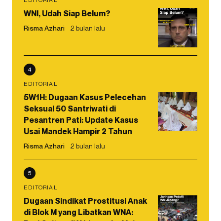
WNI, Udah Siap Belum?
Risma Azhari
2 bulan lalu
4
EDITORIAL
5W1H: Dugaan Kasus Pelecehan
Seksual 50 Santriwati di
Pesantren Pati: Update Kasus
Usai Mandek Hampir 2 Tahun
Risma Azhari
2 bulan lalu
5
EDITORIAL
Dugaan Sindikat Prostitusi Anak
di Blok M yang Libatkan WNA: