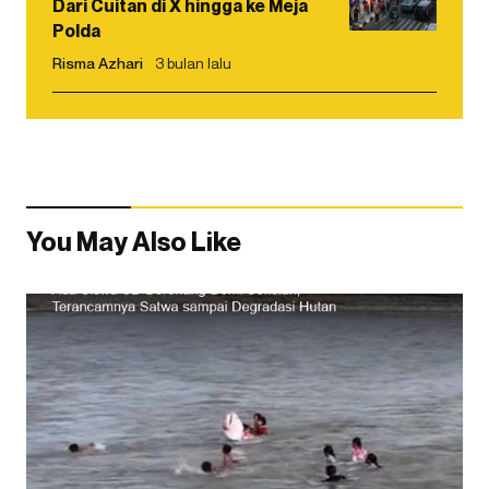
Dari Cuitan di X hingga ke Meja
Polda
Risma Azhari
3 bulan lalu
You May Also Like