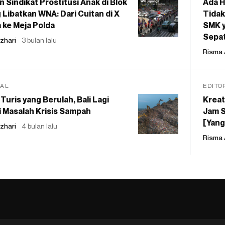
 Sindikat Prostitusi Anak di Blok
Ada H
 Libatkan WNA: Dari Cuitan di X
Tidak
 ke Meja Polda
SMK y
Sepat
zhari
3 bulan lalu
Risma 
IAL
EDITO
Turis yang Berulah, Bali Lagi
Kreat
 Masalah Krisis Sampah
Jam S
[Yang
zhari
4 bulan lalu
Risma 