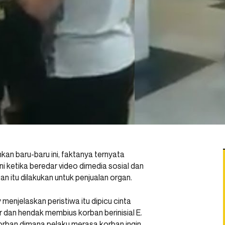
 baru-baru ini, faktanya ternyata
ini ketika beredar video dimedia sosial dan
itu dilakukan untuk penjualan organ.
enjelaskan peristiwa itu dipicu cinta
 dan hendak membius korban berinisial E.
orban dimana pelaku merasa korban ingin