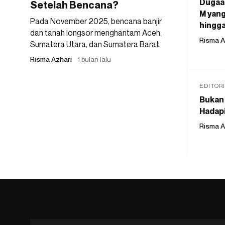
Dugaan
Setelah Bencana?
M yang
Pada November 2025, bencana banjir
hingga
dan tanah longsor menghantam Aceh,
Risma A
Sumatera Utara, dan Sumatera Barat.
Risma Azhari
1 bulan lalu
EDITOR
Bukan 
Hadapi
Risma A