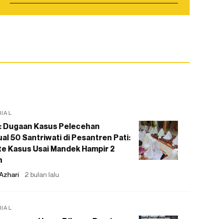
RIAL
: Dugaan Kasus Pelecehan
al 50 Santriwati di Pesantren Pati:
e Kasus Usai Mandek Hampir 2
n
Azhari
2 bulan lalu
RIAL