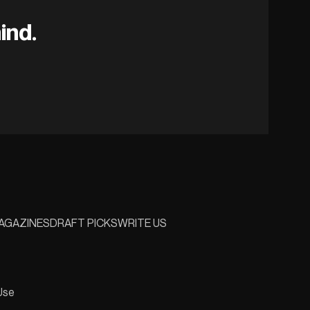
ind.
AGAZINES
DRAFT PICKS
WRITE US
Use