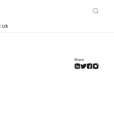
E US
Share