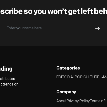
scribe so you won’t get left beh
nding
Categories
EDITORIAL
POP CULTURE
M
stributes
st trends on
Company
About
Privacy Policy
Terms of 