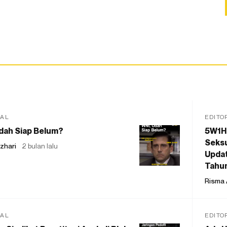
IAL
EDITO
dah Siap Belum?
5W1H
Seksu
zhari
2 bulan lalu
Updat
Tahu
Risma 
IAL
EDITO