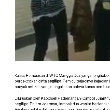
Kasus Pembiusan di WTC Mangga Dua yang menghebohkan
percekcokan
cinta segitiga
. Pemicu terjadinya kejadian 
banyak netizen yang mengatakan bahwa kasus pembiusan 
Diluruskan oleh Kapolsek Pademangan Kompol Julianthy m
segitiga. Dalam videonya, tampak dua wanita bertengkar
Awalnya pelaku datang secara tiba-tiba dan melabrak k