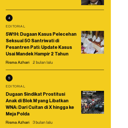
4
EDITORIAL
5W1H: Dugaan Kasus Pelecehan
Seksual 50 Santriwati di
Pesantren Pati: Update Kasus
Usai Mandek Hampir 2 Tahun
Risma Azhari
2 bulan lalu
5
EDITORIAL
Dugaan Sindikat Prostitusi
Anak di Blok M yang Libatkan
WNA: Dari Cuitan di X hingga ke
Meja Polda
Risma Azhari
3 bulan lalu