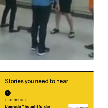
Stories you need to hear
1
TECHNOLOGY
Upgrade Thoughtful dari