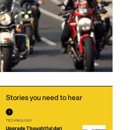
Stories you need to hear
1
TECHNOLOGY
Upgrade Thoughtful dari