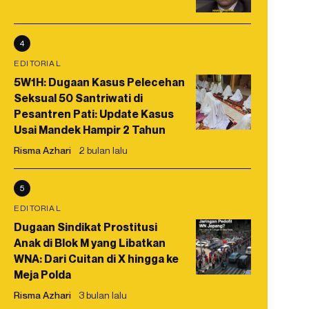
4
EDITORIAL
5W1H: Dugaan Kasus Pelecehan
Seksual 50 Santriwati di
Pesantren Pati: Update Kasus
Usai Mandek Hampir 2 Tahun
Risma Azhari
2 bulan lalu
5
EDITORIAL
Dugaan Sindikat Prostitusi
Anak di Blok M yang Libatkan
WNA: Dari Cuitan di X hingga ke
Meja Polda
Risma Azhari
3 bulan lalu