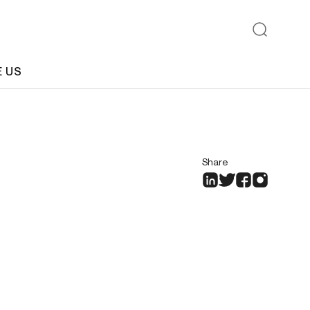
E US
Share