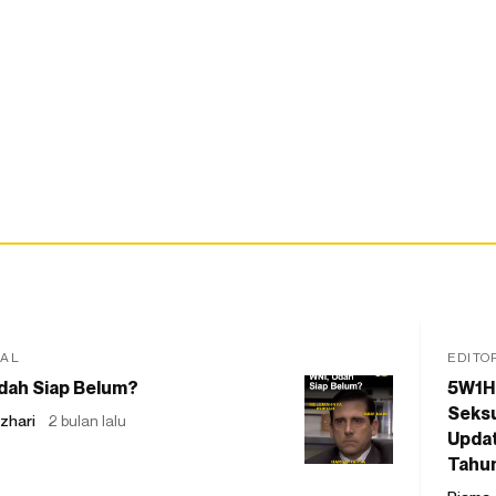
IAL
EDITO
dah Siap Belum?
5W1H
Seksu
zhari
2 bulan lalu
Updat
Tahu