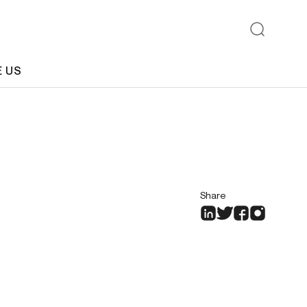
E US
Share