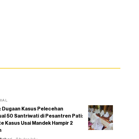
RIAL
: Dugaan Kasus Pelecehan
al 50 Santriwati di Pesantren Pati:
e Kasus Usai Mandek Hampir 2
n