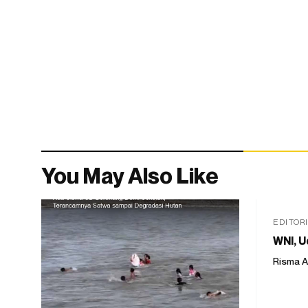
You May Also Like
EDITOR
WNI, U
Risma A