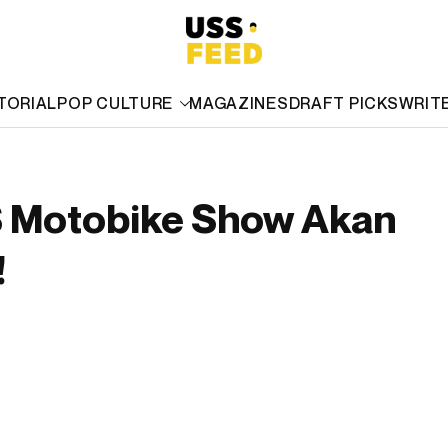
TORIAL
POP CULTURE
MAGAZINES
DRAFT PICKS
WRIT
MS Motobike Show Akan
!