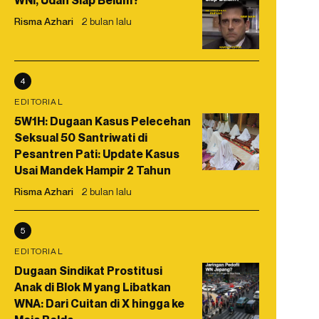
WNI, Udah Siap Belum?
Risma Azhari
2 bulan lalu
4
EDITORIAL
5W1H: Dugaan Kasus Pelecehan
Seksual 50 Santriwati di
Pesantren Pati: Update Kasus
Usai Mandek Hampir 2 Tahun
Risma Azhari
2 bulan lalu
5
EDITORIAL
Dugaan Sindikat Prostitusi
Anak di Blok M yang Libatkan
WNA: Dari Cuitan di X hingga ke